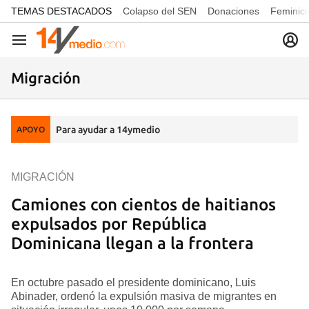
common.go-to-content
TEMAS DESTACADOS
Colapso del SEN
Donaciones
Feminici
Navegación
Migración
Para ayudar a 14ymedio
APOYO
MIGRACIÓN
Camiones con cientos de haitianos
expulsados por República
Dominicana llegan a la frontera
En octubre pasado el presidente dominicano, Luis
Abinader, ordenó la expulsión masiva de migrantes en