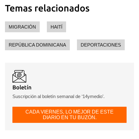
Para poder guardar como favorito, primero has de
Temas relacionados
iniciar sesión con tu cuenta de 14ymedio.
INICIAR SESIÓN
CANCELAR
MIGRACIÓN
HAITÍ
REPÚBLICA DOMINICANA
DEPORTACIONES
Boletín
Suscripción al boletín semanal de ‘14ymedio’.
CADA VIERNES, LO MEJOR DE ESTE
DIARIO EN TU BUZÓN.