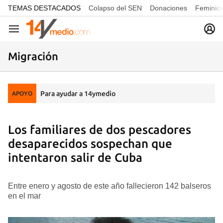
common.go-to-content
TEMAS DESTACADOS
Colapso del SEN
Donaciones
Feminici
Navegación
Migración
Para ayudar a 14ymedio
APOYO
Los familiares de dos pescadores
desaparecidos sospechan que
intentaron salir de Cuba
Entre enero y agosto de este año fallecieron 142 balseros
en el mar