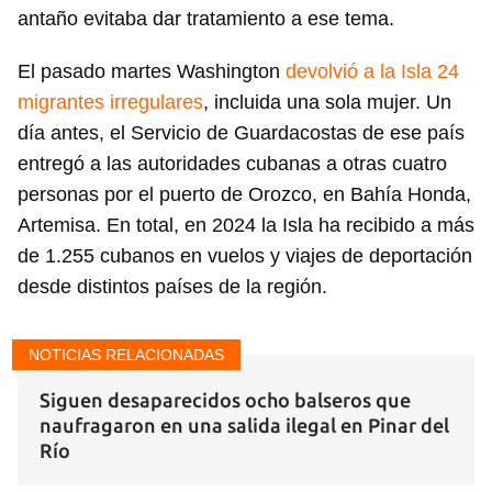
antaño evitaba dar tratamiento a ese tema.
Guardar como favorito
Para poder guardar como favorito, primero has de
El pasado martes Washington
devolvió a la Isla 24
iniciar sesión con tu cuenta de 14ymedio.
migrantes irregulares
, incluida una sola mujer. Un
día antes, el Servicio de Guardacostas de ese país
INICIAR SESIÓN
CANCELAR
entregó a las autoridades cubanas a otras cuatro
personas por el puerto de Orozco, en Bahía Honda,
Artemisa. En total, en 2024 la Isla ha recibido a más
de 1.255 cubanos en vuelos y viajes de deportación
desde distintos países de la región.
NOTICIAS RELACIONADAS
Siguen desaparecidos ocho balseros que
naufragaron en una salida ilegal en Pinar del
Río