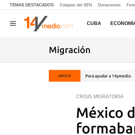
common.go-to-content
TEMAS DESTACADOS
Colapso del SEN
Donaciones
Femi
CUBA
ECONOMÍ
Navegación
Migración
Para ayudar a 14ymedio
APOYO
CRISIS MIGRATORIA
México d
formaban