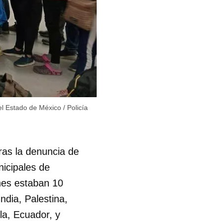
R
el Estado de México
/
Policía
ras la denuncia de
nicipales de
nes estaban 10
dia, Palestina,
la, Ecuador, y