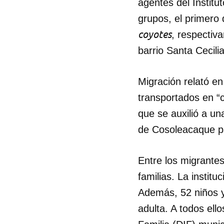
agentes del Instit
grupos, el primero
coyotes
, respectiv
barrio Santa Cecili
Migración relató e
transportados en “
que se auxilió a u
de Cosoleacaque pa
Entre los migrante
familias. La instit
Además, 52 niños y
adulta. A todos ello