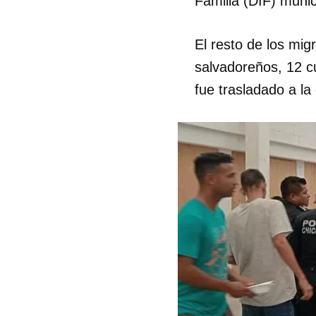
Familia (DIF) munic
El resto de los mig
salvadoreños, 12 c
fue trasladado a la
Guar
Para
cuen