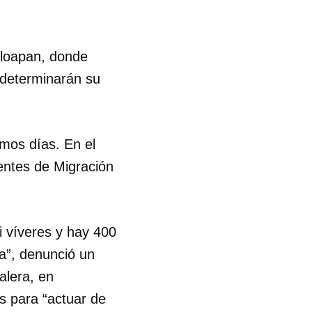
oloapan, donde
 determinarán su
imos días. En el
entes de Migración
i víveres y hay 400
a”, denunció un
alera, en
s para “actuar de