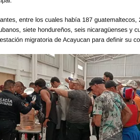
ipal.
rantes, entre los cuales había 187 guatemaltecos,
ubanos, siete hondureños, seis nicaragüenses y c
 estación migratoria de Acayucan para definir su co
dar como favorito
 poder guardar como favorito, primero has de iniciar sesión con
ta de 14ymedio.