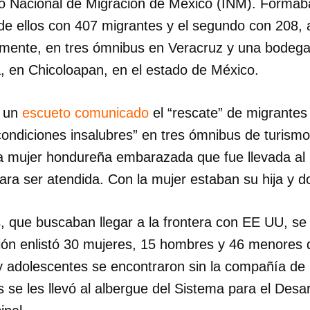
uto Nacional de Migración de México (INM). Formab
 de ellos con 407 migrantes y el segundo con 208
amente, en tres ómnibus en Veracruz y una bodega
a, en Chicoloapan, en el estado de México.
n un
escueto comunicado
el “rescate” de migrantes
condiciones insalubres” en tres ómnibus de turis
na mujer hondureña embarazada que fue llevada al 
ra ser atendida. Con la mujer estaban su hija y 
s, que buscaban llegar a la frontera con EE UU, se
ución enlistó 30 mujeres, 15 hombres y 46 menores
 adolescentes se encontraron sin la compañía de
s se les llevó al albergue del Sistema para el Desarr