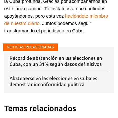
la Cuba profunda. Gracias por acompañarnos en
este largo camino. Te invitamos a que continúes
apoyándonos, pero esta vez
haciéndote miembro
de nuestro diario
. Juntos podemos seguir
transformando el periodismo en Cuba.
NOTICIAS RELACIONADAS
Guardar como favorito
Récord de abstención en las elecciones en
Cuba, con un 31% según datos definitivos
Para poder guardar como favorito, primero has de
iniciar sesión con tu cuenta de 14ymedio.
Abstenerse en las elecciones en Cuba es
INICIAR SESIÓN
CANCELAR
demostrar inconformidad política
Temas relacionados