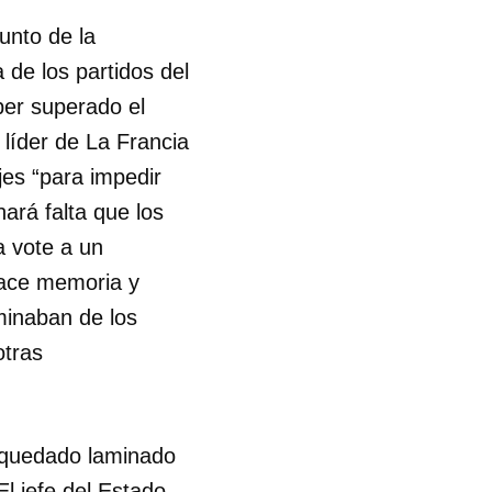
junto de la
 de los partidos del
er superado el
 líder de La Francia
jes “para impedir
ará falta que los
a vote a un
hace memoria y
minaban de los
otras
a quedado laminado
 tu
l jefe del Estado