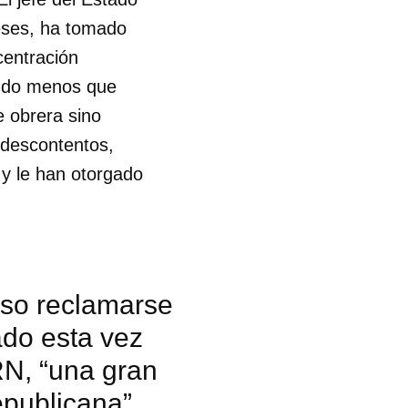
ceses, ha tomado
R
centración
ando menos que
e obrera sino
descontentos,
y le han otorgado
iso reclamarse
ado esta vez
RN, “una gran
epublicana”