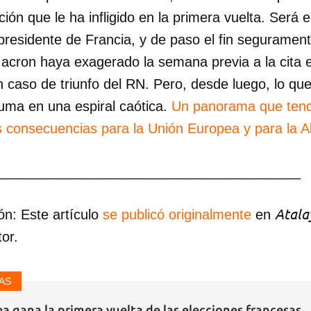
ión que le ha infligido en la primera vuelta. Será e
 presidente de Francia, y de paso el fin seguramen
acron haya exagerado la semana previa a la cita 
en caso de triunfo del RN. Pero, desde luego, lo q
suma en una espiral caótica.
Un panorama que tend
 consecuencias para la Unión Europea y para la Al
________________________________________
Atala
ón: Este artículo
se publicó originalmente
en
or.
AS
a gana la primera vuelta de las elecciones francesas