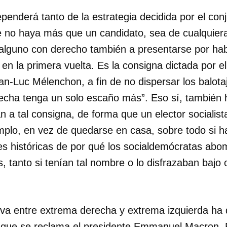
dependerá tanto de la estrategia decidida por el con
e no haya más que un candidato, sea de cualquiera
lguno con derecho también a presentarse por hab
en la primera vuelta. Es la consigna dictada por el
n-Luc Mélenchon, a fin de no dispersar los balota
echa tenga un solo escaño más”. Eso sí, también h
 a tal consigna, de forma que un elector socialist
mplo, en vez de quedarse en casa, sobre todo si 
es históricas de por qué los socialdemócratas abo
, tanto si tenían tal nombre o lo disfrazaban bajo 
dar como favorito
iva entre extrema derecha y extrema izquierda h
 poder guardar como favorito, primero has de iniciar sesión con
ta de 14ymedio.
el que se reclama el presidente Emmanuel Macron. E