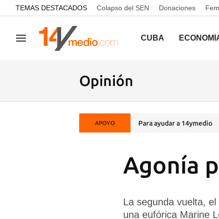
common.go-to-content
TEMAS DESTACADOS
Colapso del SEN
Donaciones
Femi
CUBA
ECONOMÍ
Navegación
Opinión
Para ayudar a 14ymedio
APOYO
Agonía p
La segunda vuelta, el
una eufórica Marine 