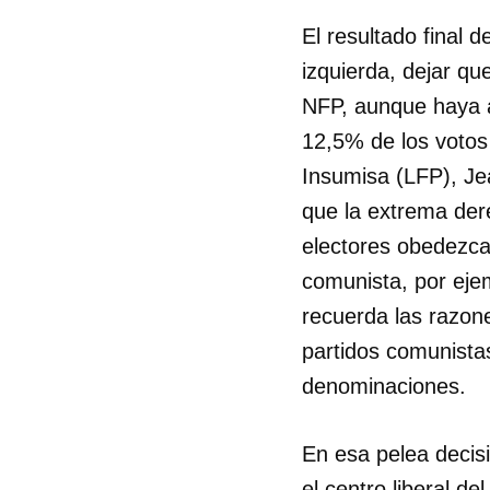
El resultado final 
izquierda, dejar qu
NFP, aunque haya a
12,5% de los votos 
Insumisa (LFP), Jea
que la extrema der
electores obedezcan
comunista, por eje
recuerda las razon
partidos comunistas
denominaciones.
Guar
En esa pelea decis
Para
cuen
el centro liberal d