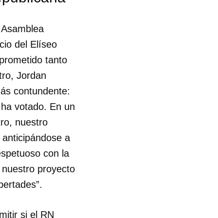
a Asamblea
cio del Elíseo
 prometido tanto
tro, Jordan
 más contundente:
o ha votado. En un
tro, nuestro
Y anticipándose a
espetuoso con la
r nuestro proyecto
ibertades”.
itir si el RN