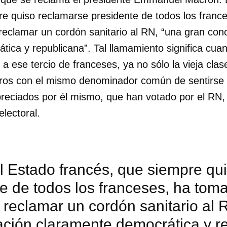
re quiso reclamarse presidente de todos los fran
INICIAR SESIÓN
CANCELA
 reclamar un cordón sanitario al RN, “una gran con
tica y republicana”. Tal llamamiento significa cu
a ese tercio de franceses, ya no sólo la vieja clas
ros con el mismo denominador común de sentirse 
eciados por él mismo, que han votado por el RN, 
electoral.
el Estado francés, que siempre qu
e de todos los franceses, ha tom
l reclamar un cordón sanitario al 
ación claramente democrática y r