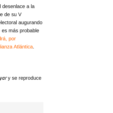
l desenlace a la
te de su V
electoral augurando
ue es más probable
rá, por
ianza Atlántica
.
yar
y se reproduce