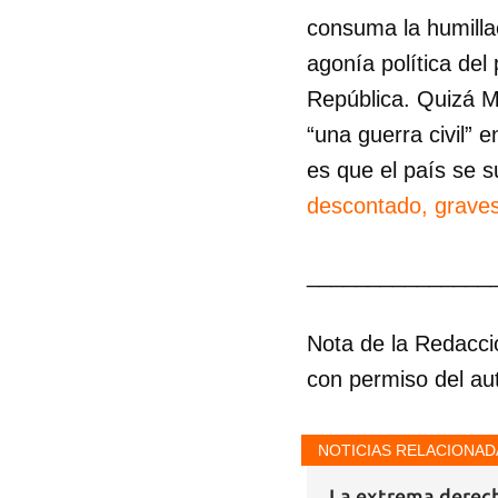
consuma la humillac
agonía política del
República. Quizá M
“una guerra civil” 
es que el país se 
descontado, graves
_______________
Nota de la Redacci
con permiso del aut
NOTICIAS RELACIONAD
La extrema derech