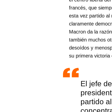
francés, que siemp
esta vez partido al
claramente democrá
Macron da la razón 
también muchos ot
desoídos y menospr
su primera victoria 
El jefe d
president
partido a
concentr