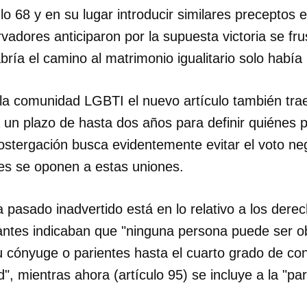
lo 68 y en su lugar introducir similares preceptos e
adores anticiparon por la supuesta victoria se fr
bría el camino al matrimonio igualitario solo habí
la comunidad LGBTI el nuevo artículo también tra
a un plazo de hasta dos años para definir quiénes 
ostergación busca evidentemente evitar el voto neg
es se oponen a estas uniones.
 pasado inadvertido está en lo relativo a los dere
 antes indicaban que "ninguna persona puede ser o
su cónyuge o parientes hasta el cuarto grado de co
dar como favorito
", mientras ahora (artículo 95) se incluye a la "pa
 poder guardar como favorito, primero has de iniciar sesión con
ta de 14ymedio.