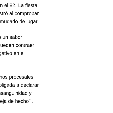
n el 82. La fiesta
ustró al comprobar
a mudado de lugar.
e un sabor
pueden contraer
ativo en el
chos procesales
bligada a declarar
nsanguinidad y
reja de hecho" .
 tu