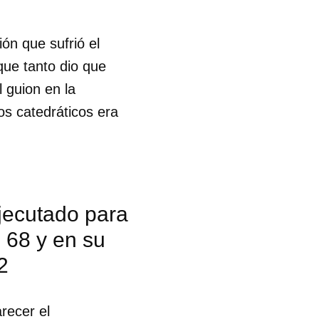
ón que sufrió el
ue tanto dio que
l guion en la
os catedráticos era
jecutado para
o 68 y en su
2
recer el