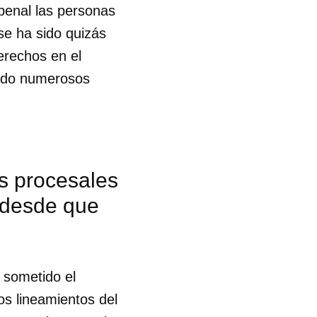
penal las personas
se ha sido quizás
R
erechos en el
cido numerosos
as procesales
 desde que
o sometido el
os lineamientos del