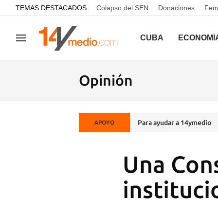
common.go-to-content
TEMAS DESTACADOS
Colapso del SEN
Donaciones
Femi
CUBA
ECONOMÍ
Navegación
Opinión
Para ayudar a 14ymedio
APOYO
Una Cons
instituci