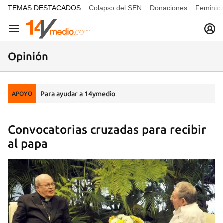
common.go-to-content
TEMAS DESTACADOS
Colapso del SEN
Donaciones
Feminici
Navegación
Opinión
Para ayudar a 14ymedio
APOYO
Convocatorias cruzadas para recibir
al papa