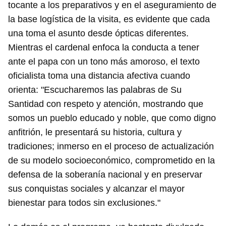
tocante a los preparativos y en el aseguramiento de
la base logística de la visita, es evidente que cada
una toma el asunto desde ópticas diferentes.
Mientras el cardenal enfoca la conducta a tener
ante el papa con un tono más amoroso, el texto
oficialista toma una distancia afectiva cuando
orienta: "Escucharemos las palabras de Su
Santidad con respeto y atención, mostrando que
somos un pueblo educado y noble, que como digno
Guardar como favorito
anfitrión, le presentará su historia, cultura y
Para poder guardar como favorito, primero has de
tradiciones; inmerso en el proceso de actualización
iniciar sesión con tu cuenta de 14ymedio.
de su modelo socioeconómico, comprometido en la
defensa de la soberanía nacional y en preservar
INICIAR SESIÓN
CANCELAR
sus conquistas sociales y alcanzar el mayor
bienestar para todos sin exclusiones."