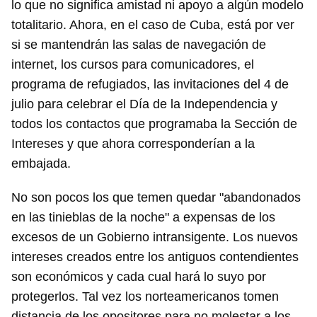
lo que no significa amistad ni apoyo a algún modelo
totalitario. Ahora, en el caso de Cuba, está por ver
si se mantendrán las salas de navegación de
internet, los cursos para comunicadores, el
programa de refugiados, las invitaciones del 4 de
julio para celebrar el Día de la Independencia y
todos los contactos que programaba la Sección de
Intereses y que ahora corresponderían a la
embajada.
Guardar como favorito
No son pocos los que temen quedar "abandonados
en las tinieblas de la noche" a expensas de los
Para poder guardar como favorito, primero has de
iniciar sesión con tu cuenta de 14ymedio.
excesos de un Gobierno intransigente. Los nuevos
intereses creados entre los antiguos contendientes
INICIAR SESIÓN
CANCELAR
son económicos y cada cual hará lo suyo por
protegerlos. Tal vez los norteamericanos tomen
distancia de los opositores para no molestar a los