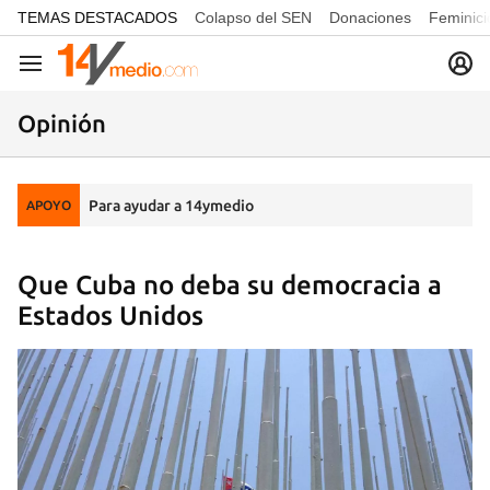
common.go-to-content
TEMAS DESTACADOS
Colapso del SEN
Donaciones
Feminici
Navegación
Opinión
Para ayudar a 14ymedio
APOYO
Que Cuba no deba su democracia a
Estados Unidos