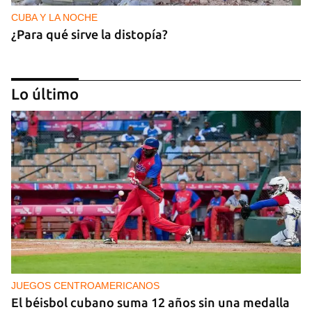
CUBA Y LA NOCHE
¿Para qué sirve la distopía?
Lo último
NICARAGUA
Ortega le teme a las elecciones porque le teme al
pueblo
JUEGOS CENTROAMERICANOS
El béisbol cubano suma 12 años sin una medalla