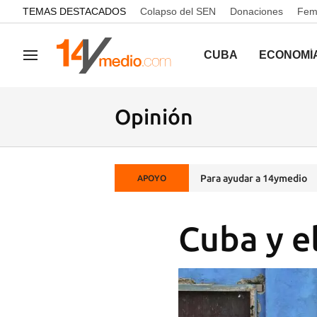
common.go-to-content
TEMAS DESTACADOS
Colapso del SEN
Donaciones
Femi
CUBA
ECONOMÍ
Navegación
Opinión
Para ayudar a 14ymedio
APOYO
Cuba y el