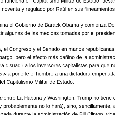
no funciona el “Capitalismo Militar de Estado” desar
noventa y regulado por Raúl en sus “lineamientos”
INICIAR SESIÓN
CANCELA
rmina el Gobierno de Barack Obama y comienza Do
ir algunas de las medidas tomadas por el presiden
, el Congreso y el Senado en manos republicanas,
bargo, pero el efecto más dañino de la administrac
á disuadir a los inversores capitalistas para que 
how
a ponerle el hombro a una dictadura empeñada
l Capitalismo Militar de Estado.
lo
entre La Habana y Washington. Trump no tiene 
(y probablemente no lo hará), sino, sencillamente, a
ada durante la administración de Bill Clinton, vig