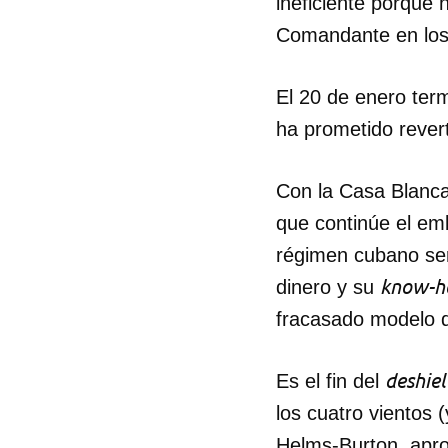
ineficiente porque 
Comandante en los 
El 20 de enero te
ha prometido revert
Con la Casa Blanca
que continúe el em
régimen cubano ser
know-
dinero y su
fracasado modelo de
deshie
Es el fin del
los cuatro vientos 
Helms-Burton, aprob