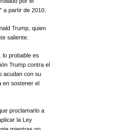
rollado por el
 a partir de 2010.
R
nald Trump, quien
te saliente.
 lo probable es
ión Trump contra el
no acudan con su
 en sostener el
que proclamarlo a
plicar la Ley
ente mientras no