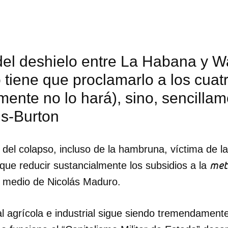
 del deshielo entre La Habana y W
tiene que proclamarlo a los cuatr
ente no lo hará), sino, sencillame
s-Burton
del colapso, incluso de la hambruna, víctima de la
met
que reducir sustancialmente los subsidios a la
or medio de Nicolás Maduro.
dar como favorito
al agrícola e industrial sigue siendo tremendament
 poder guardar como favorito, primero has de iniciar sesión con
ta de 14ymedio.