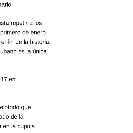
arlo.
sta repetir a los
l primero de enero
 fin de la historia.
cubano es la única
017 en
belotodo que
ado de la
e en la cúpula