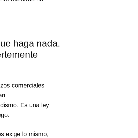
que haga nada.
ertemente
azos comerciales
an
idismo. Es una ley
ego.
es exige lo mismo,