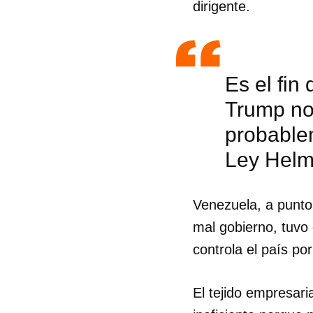
dirigente.
Es el fin
Trump no 
probablem
Ley Helm
Venezuela, a punto 
mal gobierno, tuvo 
controla el país p
Guar
El tejido empresari
Para
cuen