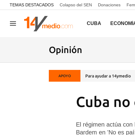
common.go-to-content
TEMAS DESTACADOS
Colapso del SEN
Donaciones
Femi
CUBA
ECONOMÍ
Navegación
Opinión
Para ayudar a 14ymedio
APOYO
Cuba no 
El régimen actúa con 
Bardem en 'No es país