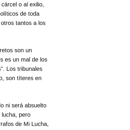
árcel o al exilio,
líticos de toda
otros tantos a los
cretos son un
s es un mal de los
". Los tribunales
, son títeres en
do ni será absuelto
u lucha, pero
rrafos de Mi Lucha,