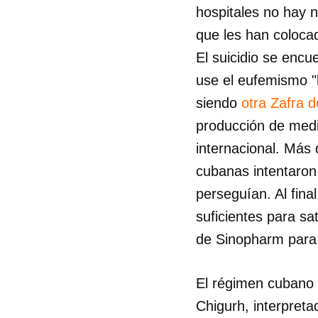
hospitales no hay 
que les han coloca
El suicidio se encu
use el eufemismo "
siendo
otra Zafra d
producción de medi
internacional. Más
cubanas intentaron
perseguían. Al fina
suficientes para sa
de Sinopharm para
El régimen cubano 
Chigurh, interpret