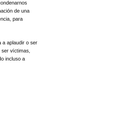
 condenarnos
nación de una
ncia, para
 a aplaudir o ser
 ser víctimas,
do incluso a