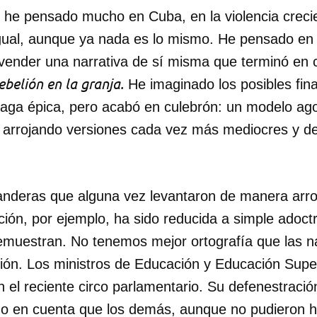
e, he pensado mucho en Cuba, en la violencia creci
gual, aunque ya nada es lo mismo. He pensado en
 vender una narrativa de sí misma que terminó en c
ebelión en la granja.
He imaginado los posibles fin
saga épica, pero acabó en culebrón: un modelo ago
 arrojando versiones cada vez más mediocres y d
banderas que alguna vez levantaron de manera ar
ción, por ejemplo, ha sido reducida a simple adoctr
demuestran. No tenemos mejor ortografía que las 
gión. Los ministros de Educación y Educación Super
 el reciente circo parlamentario. Su defenestraci
endo en cuenta que los demás, aunque no pudieron h