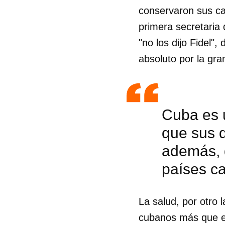
conservaron sus car
primera secretaria
"no los dijo Fidel"
absoluto por la gr
Cuba es u
que sus d
además, 
países ca
Guar
La salud, por otro 
Para
cubanos más que en
cuen