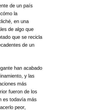
ente de un país
 cómo la
liché, en una
ales de algo que
tado que se recicla
ecadentes de un
rogante han acabado
inamiento, y las
naciones más
ior fueron de los
ón es todavía más
acerlo peor,