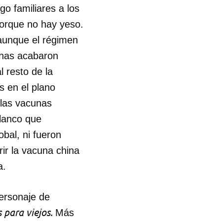
o familiares a los
porque no hay yeso.
R
 aunque el régimen
unas acabaron
l resto de la
s en el plano
 las vacunas
blanco que
bal, ni fueron
rir la vacuna china
a.
personaje de
s para viejos.
Más