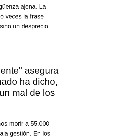
rgüenza ajena. La
o veces la frase
 sino un desprecio
idente" asegura
nado ha dicho,
un mal de los
imos morir a 55.000
 tu
la gestión. En los