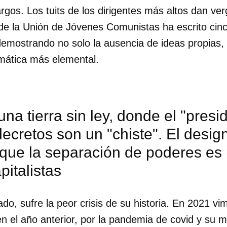
gos. Los tuits de los dirigentes más altos dan ve
 de la Unión de Jóvenes Comunistas ha escrito cinc
, demostrando no solo la ausencia de ideas propias,
amática más elemental.
na tierra sin ley, donde el "pres
ecretos son un "chiste". El desig
que la separación de poderes es 
pitalistas
dar como favorito
lado, sufre la peor crisis de su historia. En 2021 v
 poder guardar como favorito, primero has de iniciar sesión con
 el año anterior, por la pandemia de covid y su ma
ta de 14ymedio.