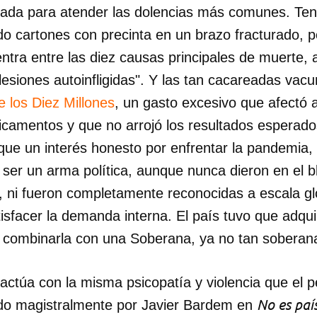
nada para atender las dolencias más comunes. Teng
do cartones con precinta en un brazo fracturado, 
INICIAR SESIÓN
CANCELA
entra entre las diez causas principales de muerte,
lesiones autoinfligidas". Y las tan cacareadas vac
e los Diez Millones
, un gasto excesivo que afectó a
camentos y que no arrojó los resultados esperado
 que un interés honesto por enfrentar la pandemia,
 ser un arma política, aunque nunca dieron en el 
l, ni fueron completamente reconocidas a escala glo
tisfacer la demanda interna. El país tuvo que adqui
 combinarla con una Soberana, ya no tan soberan
actúa con la misma psicopatía y violencia que el 
No es paí
ado magistralmente por Javier Bardem en