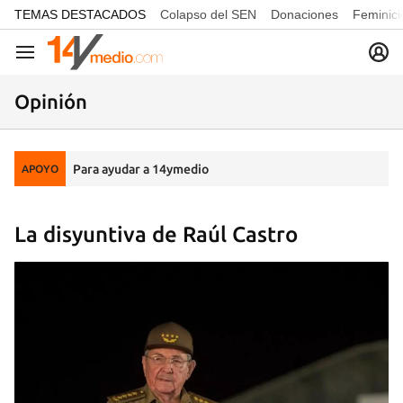
common.go-to-content
TEMAS DESTACADOS
Colapso del SEN
Donaciones
Feminici
Navegación
Opinión
Para ayudar a 14ymedio
APOYO
La disyuntiva de Raúl Castro