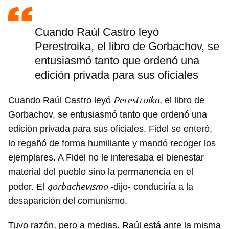
Cuando Raúl Castro leyó
Perestroika, el libro de Gorbachov, se
entusiasmó tanto que ordenó una
edición privada para sus oficiales
Guardar como favorito
Perestroika
Cuando Raúl Castro leyó
, el libro de
Gorbachov, se entusiasmó tanto que ordenó una
Para poder guardar como favorito, primero has de
iniciar sesión con tu cuenta de 14ymedio.
edición privada para sus oficiales. Fidel se enteró,
lo regañó de forma humillante y mandó recoger los
INICIAR SESIÓN
CANCELAR
ejemplares. A Fidel no le interesaba el bienestar
material del pueblo sino la permanencia en el
gorbachevismo
poder. El
-dijo- conduciría a la
desaparición del comunismo.
Tuvo razón, pero a medias. Raúl está ante la misma