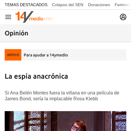
common.go-to-content
TEMAS DESTACADOS
Colapso del SEN
Donaciones
Feminici
Navegación
Opinión
Para ayudar a 14ymedio
APOYO
La espía anacrónica
Si Ana Belén Montes fuera la villana en una película de
James Bond, sería la implacable Rosa Klebb