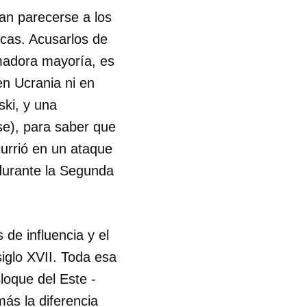
an parecerse a los
R
icas. Acusarlos de
umadora mayoría, es
n Ucrania ni en
ski, y una
se), para saber que
urrió en un ataque
a durante la Segunda
de influencia y el
siglo XVII. Toda esa
loque del Este -
ás la diferencia