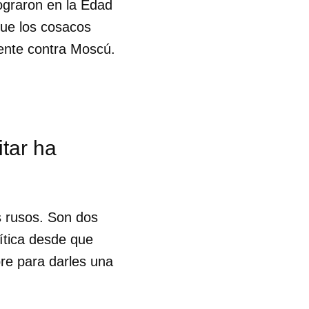
ograron en la Edad
que los cosacos
ente contra Moscú.
itar ha
os rusos. Son dos
lítica desde que
bre para darles una
 tu