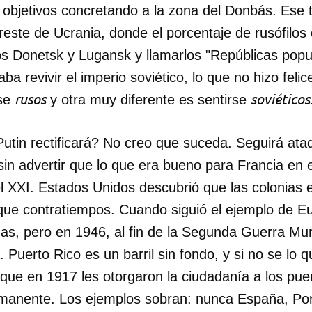
 objetivos concretando a la zona del Donbás. Ese ter
ureste de Ucrania, donde el porcentaje de rusófilo
dos Donetsk y Lugansk y llamarlos "Repúblicas popu
ba revivir el imperio soviético, lo que no hizo felic
rusos
soviéticos
rse
y otra muy diferente es sentirse
utin rectificará? No creo que suceda. Seguirá atad
sin advertir que lo que era bueno para Francia en e
el XXI. Estados Unidos descubrió que las colonias
 que contratiempos. Cuando siguió el ejemplo de Eu
nas, pero en 1946, al fin de la Segunda Guerra Mund
 Puerto Rico es un barril sin fondo, y si no se lo q
que en 1917 les otorgaron la ciudadanía a los pue
ermanente. Los ejemplos sobran: nunca España, Por