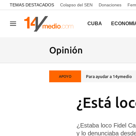
common.go-to-content
TEMAS DESTACADOS
Colapso del SEN
Donaciones
Femi
CUBA
ECONOMÍ
Navegación
Opinión
Para ayudar a 14ymedio
APOYO
¿Está lo
¿Estaba loco Fidel Ca
y lo denunciaba desde