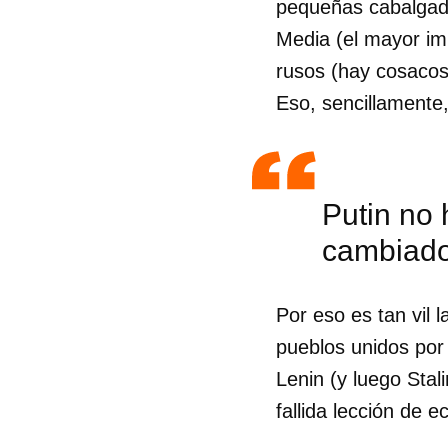
pequeñas cabalgadu
Media (el mayor im
rusos (hay cosacos
Eso, sencillamente,
Putin no 
cambiado
Por eso es tan vil 
pueblos unidos por 
Lenin (y luego Stal
Guar
fallida lección de e
Para
cuen