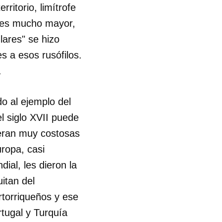
ritorio, limítrofe
s es mucho mayor,
lares" se hizo
es a esos rusófilos.
.
o al ejemplo del
l siglo XVII puede
 eran muy costosas
ropa, casi
ial, les dieron la
uitan del
rtorriqueños y ese
tugal y Turquía