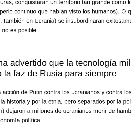
ras, conquistaran un territorio tan grande como l
perio continuo que habían visto los humanos). O 
, también en Ucrania) se insubordinaran exitosam
 no es posible.
ha advertido que la tecnología mil
 la faz de Rusia para siempre
la acción de Putin contra los ucranianos y contra l
la historia y por la etnia, pero separados por la po
in) dejaron a millones de ucranianos morir de ham
dar como favorito
conomía política.
 poder guardar como favorito, primero has de iniciar sesión con
ta de 14ymedio.