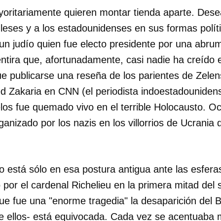
oritariamente quieren montar tienda aparte. Dese
INICIAR SESIÓN
CANCELA
gleses y a los estadounidenses en sus formas polít
 un judío quien fue electo presidente por una abr
tira que, afortunadamente, casi nadie ha creído e
e publicarse una reseña de los parientes de Zelen
ed Zakaria en CNN (el periodista indoestadouniden
los fue quemado vivo en el terrible Holocausto. Oc
rganizado por los nazis en los villorrios de Ucrani
 está sólo en esa postura antigua ante las esferas 
por el cardenal Richelieu en la primera mitad del 
e fue una "enorme tragedia" la desaparición del B
re ellos- está equivocada. Cada vez se acentuaba m