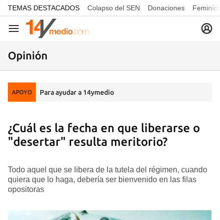
common.go-to-content
TEMAS DESTACADOS
Colapso del SEN
Donaciones
Feminici
Navegación
Opinión
Para ayudar a 14ymedio
APOYO
¿Cuál es la fecha en que liberarse o
"desertar" resulta meritorio?
Todo aquel que se libera de la tutela del régimen, cuando
quiera que lo haga, debería ser bienvenido en las filas
opositoras