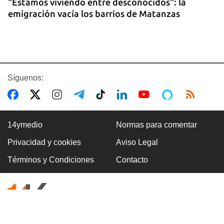
"Estamos viviendo entre desconocidos": la
emigración vacía los barrios de Matanzas
Síguenos:
14ymedio
Normas para comentar
Privacidad y cookies
Aviso Legal
ARANCELES
Términos y Condiciones
Contacto
Lula acusa a Marco Rubio de ser
"antilatinoamericano" y de alentar el conflicto
comercial con EE UU