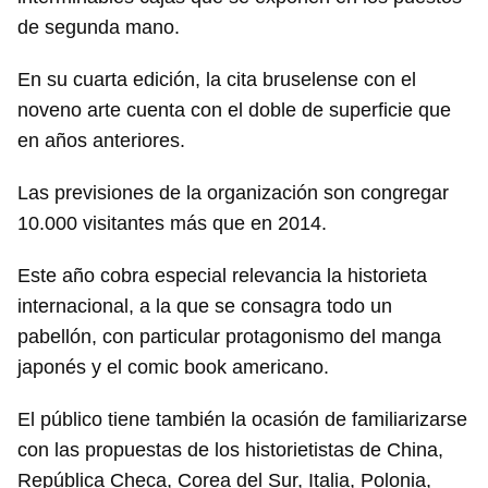
de segunda mano.
En su cuarta edición, la cita bruselense con el
noveno arte cuenta con el doble de superficie que
en años anteriores.
Las previsiones de la organización son congregar
10.000 visitantes más que en 2014.
Guardar como favorito
Este año cobra especial relevancia la historieta
Para poder guardar como favorito, primero has de
iniciar sesión con tu cuenta de 14ymedio.
internacional, a la que se consagra todo un
pabellón, con particular protagonismo del manga
INICIAR SESIÓN
CANCELAR
japonés y el comic book americano.
El público tiene también la ocasión de familiarizarse
con las propuestas de los historietistas de China,
República Checa, Corea del Sur, Italia, Polonia,