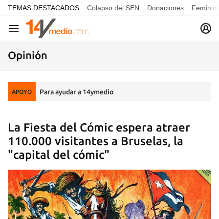
common.go-to-content
TEMAS DESTACADOS
Colapso del SEN
Donaciones
Feminici
Navegación
Opinión
Para ayudar a 14ymedio
APOYO
La Fiesta del Cómic espera atraer
110.000 visitantes a Bruselas, la
"capital del cómic"