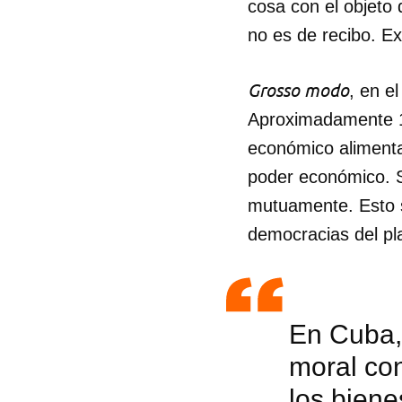
cosa con el objeto 
no es de recibo. Ex
Grosso modo
, en e
Aproximadamente 1
económico aliment
poder económico. S
mutuamente. Esto s
democracias del pl
En Cuba, 
Guar
moral con
Para
cuen
los biene