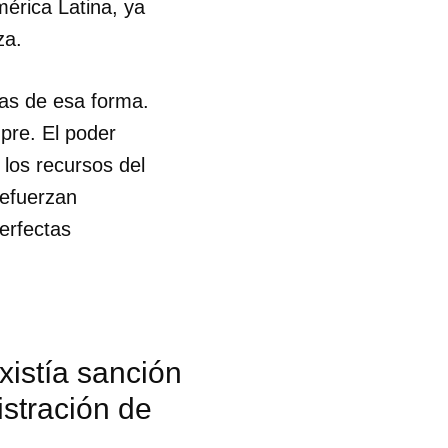
mérica Latina, ya
za.
as de esa forma.
pre. El poder
os recursos del
refuerzan
erfectas
istía sanción
istración de
 tu