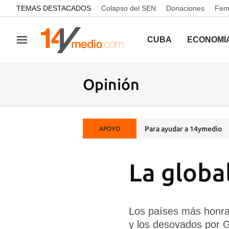
common.go-to-content
TEMAS DESTACADOS
Colapso del SEN
Donaciones
Femi
CUBA
ECONOMÍ
Navegación
Opinión
Para ayudar a 14ymedio
APOYO
La globa
Los países más honra
y los desovados por 