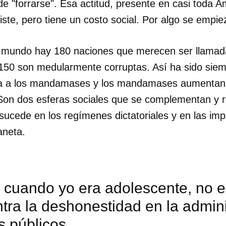
de "forrarse". Esa actitud, presente en casi toda A
iste, pero tiene un costo social. Por algo se empie
l mundo hay 180 naciones que merecen ser llamad
50 son medularmente corruptas. Así ha sido siem
a a los mandamases y los mandamases aumentan l
on dos esferas sociales que se complementan y 
ucede en los regímenes dictatoriales y en las imp
aneta.
cuando yo era adolescente, no ex
dar como favorito
tra la deshonestidad en la admin
 poder guardar como favorito, primero has de iniciar sesión con
ta de 14ymedio.
s públicos