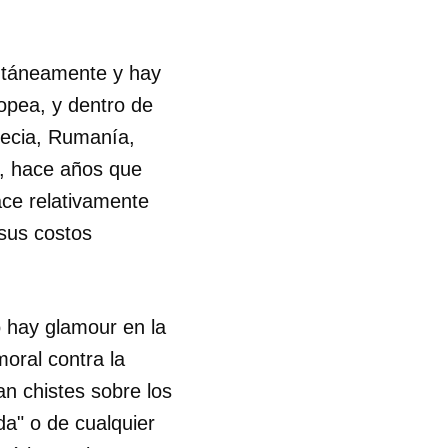
antáneamente y hay
opea, y dentro de
ecia, Rumanía,
to, hace años que
hace relativamente
sus costos
o hay glamour en la
oral contra la
an chistes sobre los
da" o de cualquier