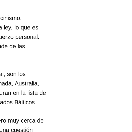
R
cinismo.
 ley, lo que es
uerzo personal:
nde de las
l, son los
adá, Australia,
ran en la lista de
ados Bálticos.
ero muy cerca de
 una cuestión