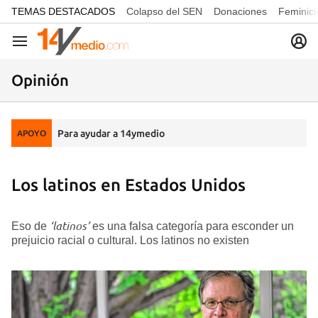
common.go-to-content
TEMAS DESTACADOS
Colapso del SEN
Donaciones
Feminici
Navegación
Opinión
Para ayudar a 14ymedio
APOYO
Los latinos en Estados Unidos
‘
latinos
’
Eso de
es una falsa categoría para esconder un
prejuicio racial o cultural. Los latinos no existen