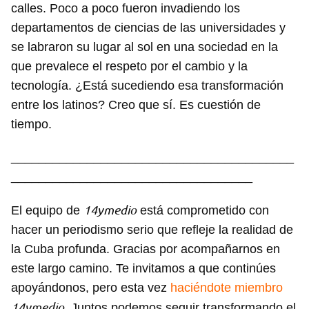
calles. Poco a poco fueron invadiendo los
departamentos de ciencias de las universidades y
se labraron su lugar al sol en una sociedad en la
que prevalece el respeto por el cambio y la
Guardar como favorito
tecnología. ¿Está sucediendo esa transformación
entre los latinos? Creo que sí. Es cuestión de
Para poder guardar como favorito, primero has de
iniciar sesión con tu cuenta de 14ymedio.
tiempo.
INICIAR SESIÓN
CANCELAR
_________________________________________
___________________________________
14ymedio
El equipo de
está comprometido con
hacer un periodismo serio que refleje la realidad de
la Cuba profunda. Gracias por acompañarnos en
este largo camino. Te invitamos a que continúes
apoyándonos, pero esta vez
haciéndote miembro
14ymedio
. Juntos podemos seguir transformando el