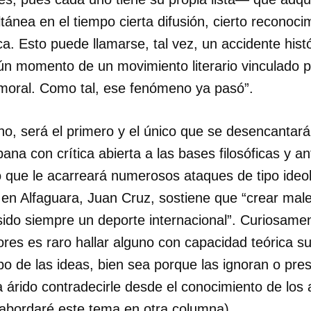
nea en el tiempo cierta difusión, cierto reconocim
INICIAR SESIÓN
CANCELA
ica. Esto puede llamarse, tal vez, un accidente hist
ún momento de un movimiento literario vinculado p
o moral. Como tal, ese fenómeno ya pasó”.
ho, será el primero y el único que se desencanta
bana con crítica abierta a las bases filosóficas y a
o que le acarreará numerosos ataques de tipo ideo
r en Alfaguara, Juan Cruz, sostiene que “crear mal
sido siempre un deporte internacional”. Curiosamen
es es raro hallar alguno con capacidad teórica su
po de las ideas, bien sea porque las ignoran o pre
a árido contradecirle desde el conocimiento de los 
a abordaré este tema en otra columna).