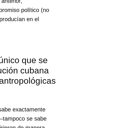
anterior,
promiso político (no
producían en el
 único que se
ución cubana
y antropológicas
 sabe exactamente
s —tampoco se sabe
 tu
irieron de manera