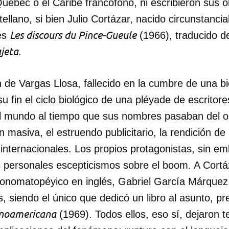
Quebec o el Caribe francófono, ni escribieron sus 
tellano, si bien Julio Cortázar, nacido circunstanci
Les discours du Pince-Gueule
és
(1966), traducido 
ajeta
.
 de Vargas Llosa, fallecido en la cumbre de una b
 su fin el ciclo biológico de una pléyade de escritor
del mundo al tiempo que sus nombres pasaban del 
ón masiva, el estruendo publicitario, la rendición de l
 internacionales. Los propios protagonistas, sin 
 personales escepticismos sobre el boom. A Cort
onomatopéyico en inglés, Gabriel García Márquez 
, siendo el único que dedicó un libro al asunto, pref
anoamericana
(1969). Todos ellos, eso sí, dejaron t