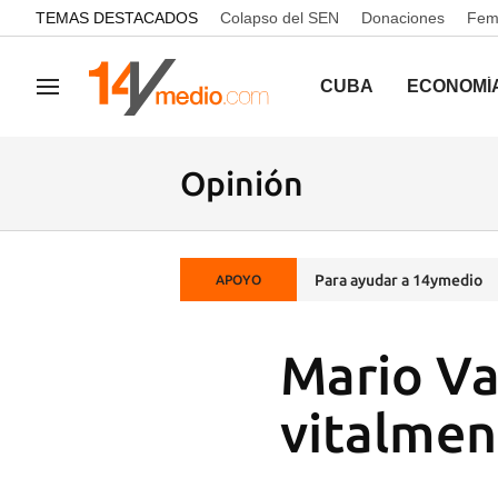
common.go-to-content
TEMAS DESTACADOS
Colapso del SEN
Donaciones
Femi
CUBA
ECONOMÍ
Navegación
Opinión
Para ayudar a 14ymedio
APOYO
Mario Va
vitalmen