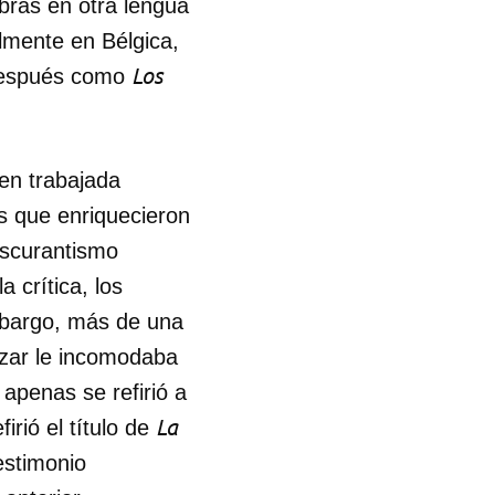
obras en otra lengua
almente en Bélgica,
Los
después como
ien trabajada
es que enriquecieron
oscurantismo
a crítica, los
embargo, más de una
ázar le incomodaba
apenas se refirió a
La
irió el título de
estimonio