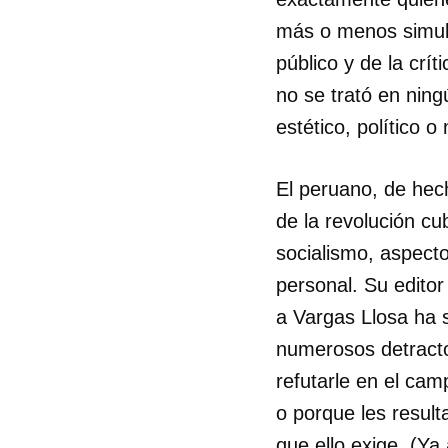
más o menos simultá
público y de la crít
no se trató en ning
estético, político 
El peruano, de hec
de la revolución cu
socialismo, aspect
personal. Su edito
a Vargas Llosa ha 
numerosos detractor
refutarle en el cam
o porque les result
que ello exige. (Y