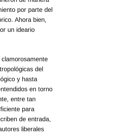
iento por parte del
R
órico. Ahora bien,
or un ideario
rá clamorosamente
ntropológicas del
lógico y hasta
entendidos en torno
te, entre tan
ficiente para
scriben de entrada,
autores liberales