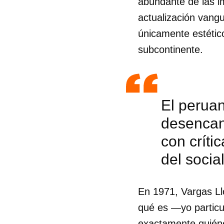
abundante de las im
actualización vangu
únicamente estétic
subcontinente.
El peruan
desencan
con críti
del socia
Guar
En 1971, Vargas L
qué es —yo particu
Para
cuen
exactamente quiéne