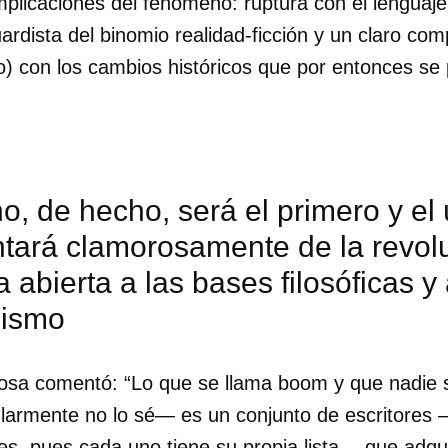
plicaciones del fenómeno: ruptura con el lenguaje 
ardista del binomio realidad-ficción y un claro com
o) con los cambios históricos que por entonces se 
o, de hecho, será el primero y el
tará clamorosamente de la revol
ca abierta a las bases filosóficas 
lismo
dar como favorito
losa comentó: “Lo que se llama boom y que nadie
larmente no lo sé— es un conjunto de escritore
 poder guardar como favorito, primero has de iniciar sesión con
ta de 14ymedio.
s, pues cada uno tiene su propia lista— que adqu