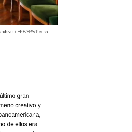
archivo.
/
EFE/EPA/Teresa
último gran
meno creativo y
spanoamericana,
no de ellos era