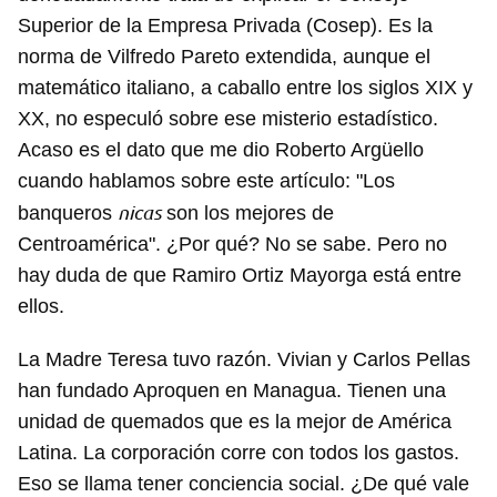
Para poder guardar como favorito, primero has de
Superior de la Empresa Privada (Cosep). Es la
iniciar sesión con tu cuenta de 14ymedio.
norma de Vilfredo Pareto extendida, aunque el
matemático italiano, a caballo entre los siglos XIX y
INICIAR SESIÓN
CANCELAR
XX, no especuló sobre ese misterio estadístico.
Acaso es el dato que me dio Roberto Argüello
cuando hablamos sobre este artículo: "Los
nicas
banqueros
son los mejores de
Centroamérica". ¿Por qué? No se sabe. Pero no
hay duda de que Ramiro Ortiz Mayorga está entre
ellos.
La Madre Teresa tuvo razón. Vivian y Carlos Pellas
han fundado Aproquen en Managua. Tienen una
unidad de quemados que es la mejor de América
Latina. La corporación corre con todos los gastos.
Eso se llama tener conciencia social. ¿De qué vale