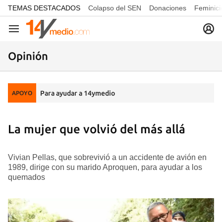
common.go-to-content
TEMAS DESTACADOS
Colapso del SEN
Donaciones
Feminici
Navegación
Opinión
Para ayudar a 14ymedio
APOYO
La mujer que volvió del más allá
Vivian Pellas, que sobrevivió a un accidente de avión en
1989, dirige con su marido Aproquen, para ayudar a los
quemados