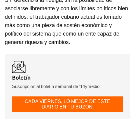
Sin derecho a la huelga, sin la posibilidad de
Para poder guardar como favorito, primero has de
asociarse libremente y con los límites políticos bien
iniciar sesión con tu cuenta de 14ymedio.
definidos, el trabajador cubano actual es tomado
más como una pieza de sostén económico y
INICIAR SESIÓN
CANCELAR
político del sistema que como un ente capaz de
generar riqueza y cambios.
Boletín
Suscripción al boletín semanal de ‘14ymedio’.
CADA VIERNES, LO MEJOR DE ESTE
DIARIO EN TU BUZÓN.