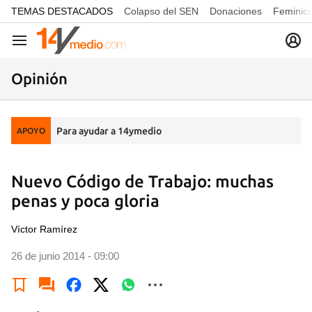
common.go-to-content
TEMAS DESTACADOS
Colapso del SEN
Donaciones
Feminici
Navegación
Opinión
Para ayudar a 14ymedio
APOYO
Nuevo Código de Trabajo: muchas
penas y poca gloria
Víctor Ramírez
26 de junio 2014 - 09:00