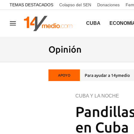
common.go-to-content
TEMAS DESTACADOS
Colapso del SEN
Donaciones
Femi
CUBA
ECONOMÍ
Navegación
Opinión
Para ayudar a 14ymedio
APOYO
CUBA Y LA NOCHE
Pandilla
en Cuba