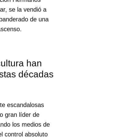
r, se la vendió a
o abanderado de una
 ascenso.
cultura han
estas décadas
ente escandalosas
o gran líder de
ando los medios de
l control absoluto