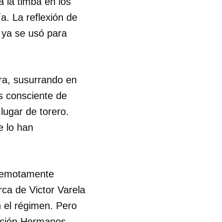
a la timba en los
. La reflexión de
 ya se usó para
ra, susurrando en
es consciente de
lugar de torero.
e lo han
 remotamente
rca de Victor Varela
n el régimen. Pero
ación Hermanos