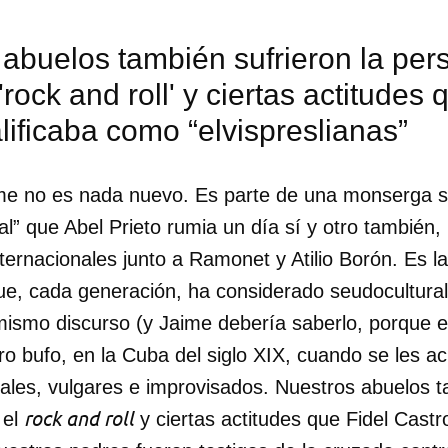
INICIAR SESIÓN
CANCELA
abuelos también sufrieron la per
'rock and roll' y ciertas actitudes 
lificaba como “elvispreslianas”
ime no es nada nuevo. Es parte de una monserga s
al” que Abel Prieto rumia un día sí y otro también, 
nternacionales junto a Ramonet y Atilio Borón. Es la
ue, cada generación, ha considerado seudocultural
ismo discurso (y Jaime debería saberlo, porque es
tro bufo, en la Cuba del siglo XIX, cuando se les 
iales, vulgares e improvisados. Nuestros abuelos t
rock and roll
 el
y ciertas actitudes que Fidel Castr