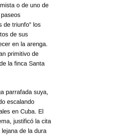
omista o de uno de
s paseos
 de triunfo” los
stos de sus
ecer en la arenga.
n primitivo de
de la finca Santa
ga parrafada suya,
ido escalando
rales en Cuba. El
a, justificó la cita
lejana de la dura