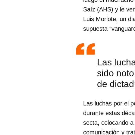
Saíz (AHS) y le ve
Luis Morlote, un di
supuesta “vanguard
Las lucha
sido not
de dictad
Las luchas por el p
durante estas décad
secta, colocando a
comunicación y trat