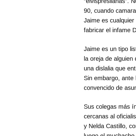
“elvispreslianas”. 
90, cuando camarad
Jaime es cualquier
fabricar el infame 
Jaime es un tipo l
la oreja de alguien
una dislalia que en
Sin embargo, ante l
convencido de asum
Sus colegas más ín
cercanas al oficial
y Nelda Castillo, c
luego el muchacho 