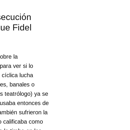
R
secución
que Fidel
obre la
para ver si lo
 cíclica lucha
es, banales o
 teatrólogo) ya se
acusaba entonces de
ambién sufrieron la
o calificaba como