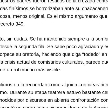
Nuestros padres fueron testigos de la cruzada contr
as finísimos se horrorizaban ante su chabacanería
 cosa, menos original. Es el mismo argumento que
Decreto 349.
isto, sin dudas. Se ha mantenido siempre a la somb
 desde la segunda fila. Se sabe poco agraciado y 
torpece su oratoria, haciendo que diga “todedo” en 
a crisis actual de comisarios culturales, parece qu
ir un rol mucho más visible.
timos no lo recuerdan como alguien con ideas ni
ismo. Durante su etapa teatrera estuvo bastante ce
onocidos por discursos en abierta confrontación co
aceptó un cargo como vicepresidente en la Asoci