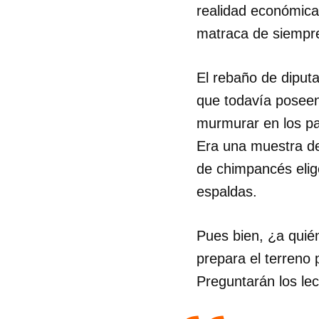
realidad económic
matraca de siempre:
El rebaño de diput
que todavía poseen
murmurar en los pa
Era una muestra de
de chimpancés elig
espaldas.
Pues bien, ¿a quié
prepara el terreno
Guar
Preguntarán los le
Para
cuen