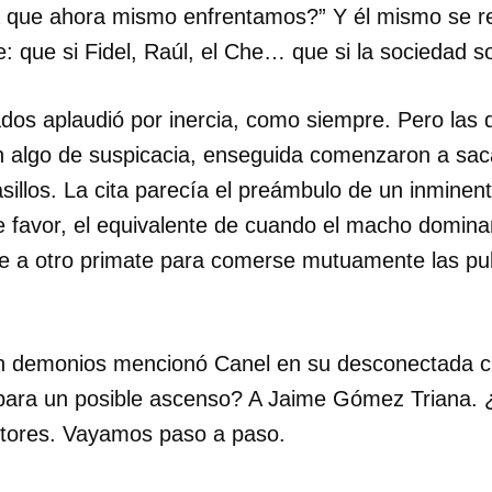
a que ahora mismo enfrentamos?” Y él mismo se r
 que si Fidel, Raúl, el Che… que si la sociedad soc
ados aplaudió por inercia, como siempre. Pero las 
 algo de suspicacia, enseguida comenzaron a sac
sillos. La cita parecía el preámbulo de un inmine
 favor, el equivalente de cuando el macho domin
e a otro primate para comerse mutuamente las pu
n demonios mencionó Canel en su desconectada ci
 para un posible ascenso? A Jaime Gómez Triana. 
dar como favorito
ctores. Vayamos paso a paso.
 poder guardar como favorito, primero has de iniciar sesión con
ta de 14ymedio.