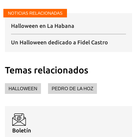
NOTICIAS RELACIONADAS
Guardar como favorito
Halloween en La Habana
Para poder guardar como favorito, primero has de
iniciar sesión con tu cuenta de 14ymedio.
Un Halloween dedicado a Fidel Castro
INICIAR SESIÓN
CANCELAR
Temas relacionados
HALLOWEEN
PEDRO DE LA HOZ
Boletín