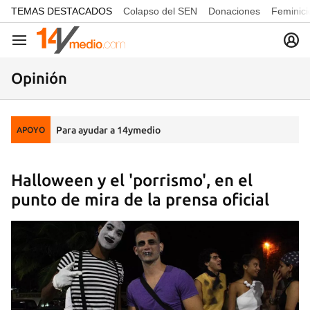
common.go-to-content
TEMAS DESTACADOS
Colapso del SEN
Donaciones
Feminici
Navegación
Opinión
Para ayudar a 14ymedio
APOYO
Halloween y el 'porrismo', en el
punto de mira de la prensa oficial