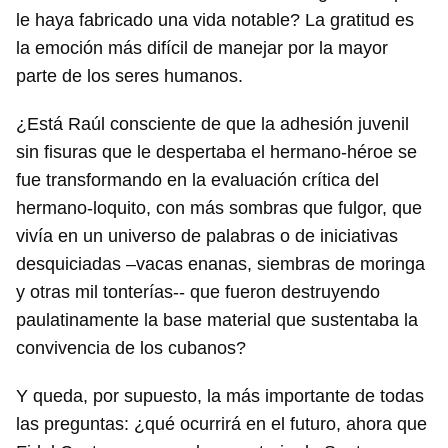
le haya fabricado una vida notable? La gratitud es
Guardar como favorito
la emoción más difícil de manejar por la mayor
parte de los seres humanos.
Para poder guardar como favorito, primero has de
iniciar sesión con tu cuenta de 14ymedio.
¿Está Raúl consciente de que la adhesión juvenil
sin fisuras que le despertaba el hermano-héroe se
INICIAR SESIÓN
CANCELAR
fue transformando en la evaluación crítica del
hermano-loquito, con más sombras que fulgor, que
vivía en un universo de palabras o de iniciativas
desquiciadas –vacas enanas, siembras de moringa
y otras mil tonterías-- que fueron destruyendo
paulatinamente la base material que sustentaba la
convivencia de los cubanos?
Y queda, por supuesto, la más importante de todas
las preguntas: ¿qué ocurrirá en el futuro, ahora que