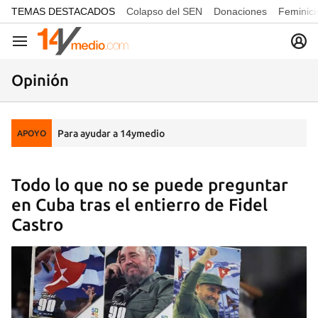
common.go-to-content
TEMAS DESTACADOS
Colapso del SEN
Donaciones
Feminici
Navegación
Opinión
Para ayudar a 14ymedio
APOYO
Todo lo que no se puede preguntar
en Cuba tras el entierro de Fidel
Castro