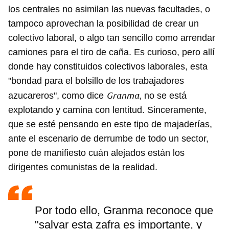
los centrales no asimilan las nuevas facultades, o
tampoco aprovechan la posibilidad de crear un
colectivo laboral, o algo tan sencillo como arrendar
camiones para el tiro de caña. Es curioso, pero allí
donde hay constituidos colectivos laborales, esta
"bondad para el bolsillo de los trabajadores
Granma
azucareros", como dice
, no se está
explotando y camina con lentitud. Sinceramente,
que se esté pensando en este tipo de majaderías,
ante el escenario de derrumbe de todo un sector,
pone de manifiesto cuán alejados están los
dirigentes comunistas de la realidad.
Guardar como favorito
Para poder guardar como favorito, primero has de
iniciar sesión con tu cuenta de 14ymedio.
Por todo ello, Granma reconoce que
INICIAR SESIÓN
CANCELAR
"salvar esta zafra es importante, y