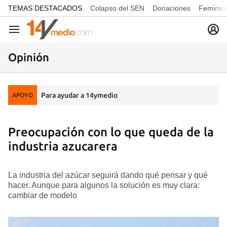
common.go-to-content
TEMAS DESTACADOS
Colapso del SEN
Donaciones
Feminici
Navegación
Opinión
Para ayudar a 14ymedio
APOYO
Preocupación con lo que queda de la
industria azucarera
La industria del azúcar seguirá dando qué pensar y qué
hacer. Aunque para algunos la solución es muy clara:
cambiar de modelo