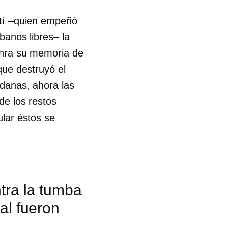
rtí –quien empeñó
banos libres– la
onra su memoria de
que destruyó el
adanas, ahora las
de los restos
ular éstos se
tra la tumba
al fueron