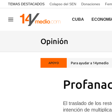
common.go-to-content
TEMAS DESTACADOS
Colapso del SEN
Donaciones
Femi
CUBA
ECONOMÍ
Navegación
Opinión
Para ayudar a 14ymedio
APOYO
Profanac
El traslado de los re
intención de multiplica