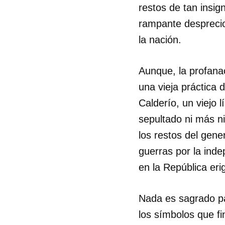
restos de tan insig
rampante desprecio 
la nación.
Aunque, la profanac
una vieja práctica 
Calderío, un viejo 
sepultado ni más n
los restos del gen
guerras por la ind
en la República eri
Nada es sagrado par
los símbolos que fi