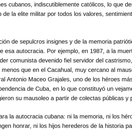
nes cubanos, indiscutiblemente católicos, lo que d
de la elite militar por todos los valores, sentimien
ión de sepulcros insignes y de la memoria patrióti
de esa autocracia. Por ejemplo, en 1987, a la mue
líder comunista devenido fiel servidor del castrismo
i menos que en el Cacahual, muy cercano al maus
eral Antonio Maceo Grajales, uno de los héroes más
ependencia de Cuba, en lo que constituyó un vejam
gieron su mausoleo a partir de colectas públicas y 
a la autocracia cubana: ni la memoria, ni los héro
ngen honrar, ni los hijos herederos de la historia p