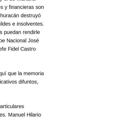
s y financieras son
R
 huracán destruyó
ildes e insolventes.
os puedan rendirle
roe Nacional José
efe Fidel Castro
aquí que la memoria
icativos difuntos,
particulares
es. Manuel Hilario