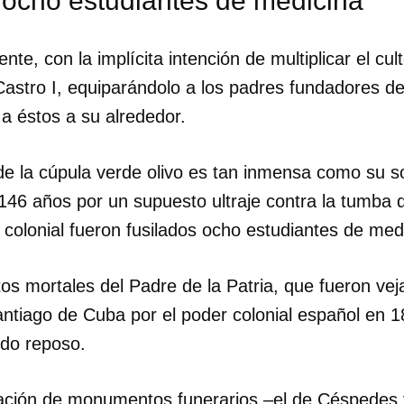
 ocho estudiantes de medicina
te, con la implícita intención de multiplicar el cul
Castro I, equiparándolo a los padres fundadores de
a éstos a su alrededor.
de la cúpula verde olivo es tan inmensa como su s
146 años por un supuesto ultraje contra la tumba d
colonial fueron fusilados ocho estudiantes de med
os mortales del Padre de la Patria, que fueron vej
ntiago de Cuba por el poder colonial español en 
ido reposo.
dar como favorito
 poder guardar como favorito, primero has de iniciar sesión con
ta de 14ymedio.
zación de monumentos funerarios –el de Céspedes 