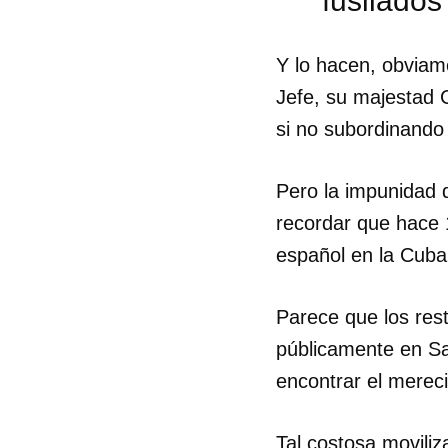
fusilados
Y lo hacen, obviamen
Jefe, su majestad 
si no subordinando 
Pero la impunidad 
recordar que hace 
español en la Cuba 
Parece que los rest
públicamente en Sa
encontrar el merec
Guar
Para
cuen
Tal costosa movili