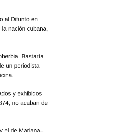
to al Difunto en
 la nación cubana,
oberbia. Bastaría
e un periodista
icina.
ados y exhibidos
1874, no acaban de
 tu
y el de Mariana–