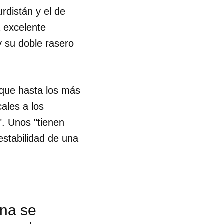
urdistán y el de
 excelente
y su doble rasero
 que hasta los más
cales a los
". Unos "tienen
estabilidad de una
ona se