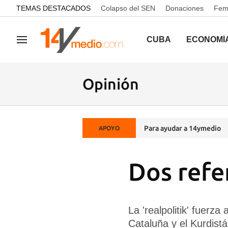
common.go-to-content
TEMAS DESTACADOS
Colapso del SEN
Donaciones
Femi
CUBA
ECONOMÍ
Navegación
Opinión
Para ayudar a 14ymedio
APOYO
Dos refe
La 'realpolitik' fuerza
Cataluña y el Kurdist