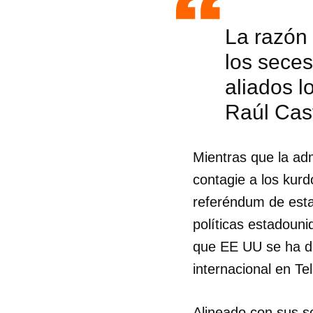
La razón 
los seces
aliados l
Raúl Cas
Mientras que la adm
contagie a los kurd
referéndum de esta 
políticas estadoun
que EE UU se ha de
internacional en Tel
Alineado con sus s