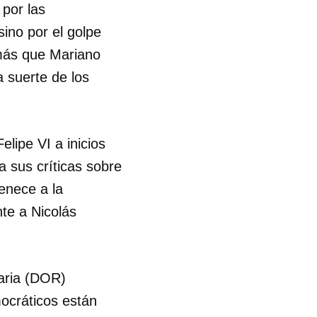
 por las
ino por el golpe
R
 más que Mariano
a suerte de los
elipe VI a inicios
 sus críticas sobre
enece a la
nte a Nicolás
aria (DOR)
mocráticos están