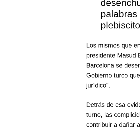
desenchu
palabras 
plebiscit
Los mismos que ens
presidente Masud B
Barcelona se desen
Gobierno turco que 
jurídico".
Detrás de esa evide
turno, las complici
Guar
contribuir a dañar
Para
cuen