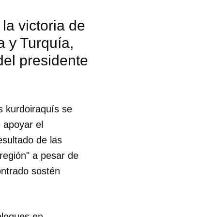
la victoria de
a y Turquía,
del presidente
s kurdoiraquís se
e apoyar el
esultado de las
región" a pesar de
ontrado sostén
bloques en