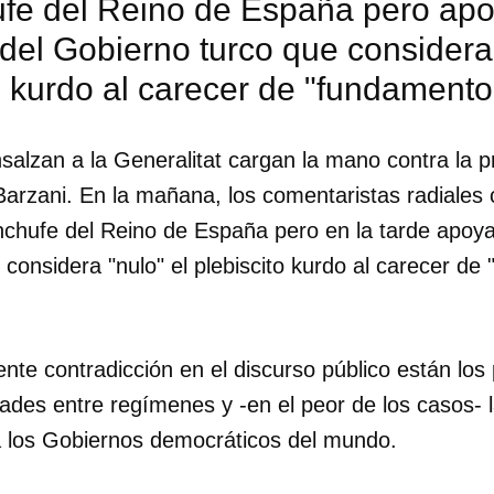
fe del Reino de España pero apo
del Gobierno turco que considera 
o kurdo al carecer de "fundamento 
alzan a la Generalitat cargan la mano contra la p
arzani. En la mañana, los comentaristas radiales
chufe del Reino de España pero en la tarde apoya
considera "nulo" el plebiscito kurdo al carecer de
nte contradicción en el discurso público están los 
dades entre regímenes y -en el peor de los casos- l
dar como favorito
 a los Gobiernos democráticos del mundo.
 poder guardar como favorito, primero has de iniciar sesión con
ta de 14ymedio.