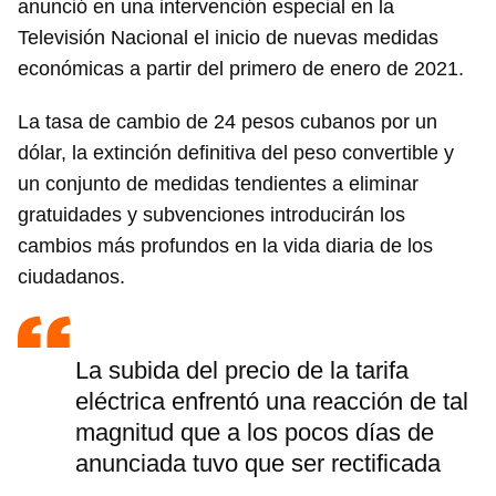
anunció en una intervención especial en la
Guardar como favorito
Televisión Nacional el inicio de nuevas medidas
Para poder guardar como favorito, primero has de
económicas a partir del primero de enero de 2021.
iniciar sesión con tu cuenta de 14ymedio.
La tasa de cambio de 24 pesos cubanos por un
INICIAR SESIÓN
CANCELAR
dólar, la extinción definitiva del peso convertible y
un conjunto de medidas tendientes a eliminar
gratuidades y subvenciones introducirán los
cambios más profundos en la vida diaria de los
ciudadanos.
La subida del precio de la tarifa
eléctrica enfrentó una reacción de tal
magnitud que a los pocos días de
anunciada tuvo que ser rectificada