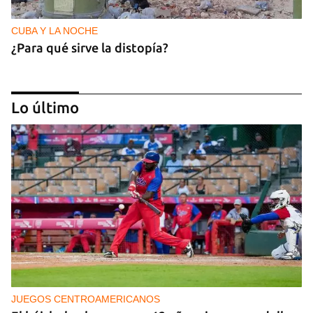
CUBA Y LA NOCHE
¿Para qué sirve la distopía?
Lo último
NICARAGUA
Ortega le teme a las elecciones porque le teme al
pueblo
JUEGOS CENTROAMERICANOS