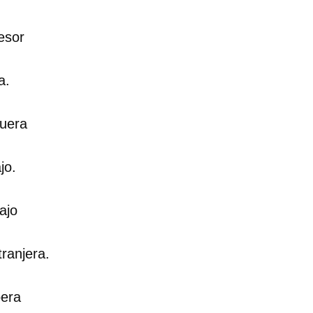
INICIAR SESIÓN
CANCELA
esor
a.
fuera
jo.
ajo
tranjera.
bera