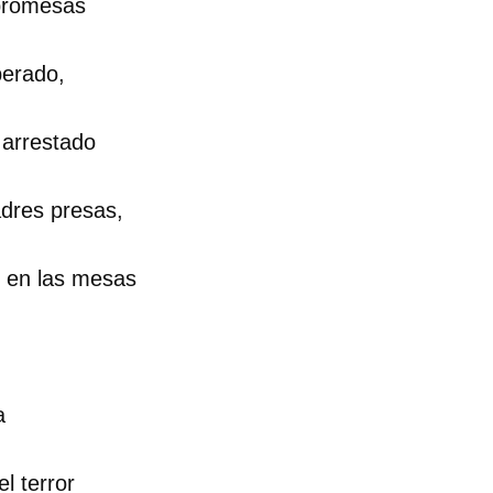
 promesas
perado,
 arrestado
dres presas,
 en las mesas
a
dar como favorito
 poder guardar como favorito, primero has de iniciar sesión con
ta de 14ymedio.
l terror