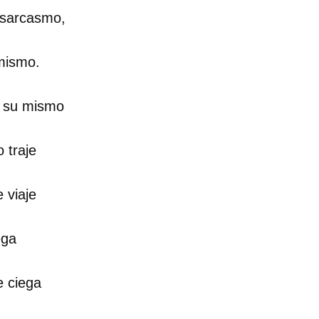
 sarcasmo,
umismo.
n su mismo
 traje
 viaje
ega
e ciega