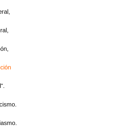
ral,
ral,
bón,
ción
".
icismo.
iasmo.