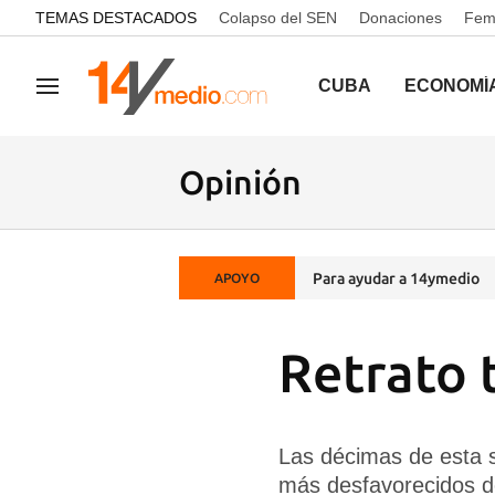
common.go-to-content
TEMAS DESTACADOS
Colapso del SEN
Donaciones
Femi
CUBA
ECONOMÍ
Navegación
Opinión
Para ayudar a 14ymedio
APOYO
Retrato t
Las décimas de esta s
más desfavorecidos d