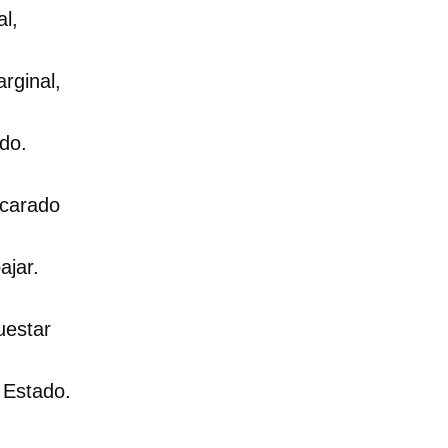
al,
rginal,
do.
scarado
ajar.
uestar
e Estado.