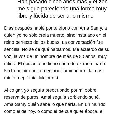
Han pasado cinco años más y el zen
me sigue pareciendo una forma muy
libre y lúcida de ser uno mismo
Días después hablé por teléfono con Ama Samy, a
quien yo no solo creía muerto, sino instalado en el
reino perfecto de los budas. La conversación fue
sencilla. No sé de qué hablamos. Me acuerdo de su
voz, la voz de un hombre de más de 80 años, muy
Guardar como favorito
nítida. El episodio no tiene nada de extraordinario.
Para poder guardar como favorito, primero has de
No hubo ningún comentario iluminador ni la más
iniciar sesión con tu cuenta de 14ymedio.
mínima epifanía. Mejor así.
INICIAR SESIÓN
CANCELAR
Al colgar, yo seguía preocupado por mi pobre
reserva de puros. Amal seguía sorbiendo su té.
Ama Samy quién sabe lo que haría. En un mundo
como el de hoy, o como el de cualquier época, el