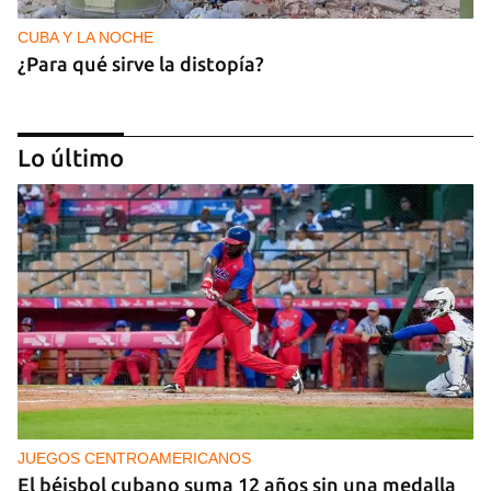
CUBA Y LA NOCHE
¿Para qué sirve la distopía?
Lo último
NICARAGUA
Ortega le teme a las elecciones porque le teme al
pueblo
JUEGOS CENTROAMERICANOS
El béisbol cubano suma 12 años sin una medalla