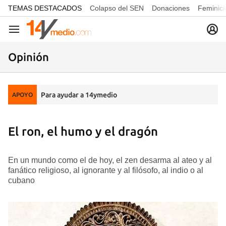
common.go-to-content
TEMAS DESTACADOS
Colapso del SEN
Donaciones
Feminici
Navegación
Opinión
Para ayudar a 14ymedio
APOYO
El ron, el humo y el dragón
En un mundo como el de hoy, el zen desarma al ateo y al
fanático religioso, al ignorante y al filósofo, al indio o al
cubano