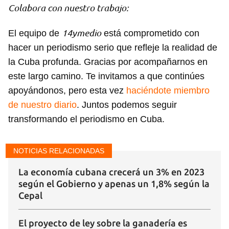
Colabora con nuestro trabajo:
Guardar como favorito
14ymedio
El equipo de
está comprometido con
Para poder guardar como favorito, primero has de
hacer un periodismo serio que refleje la realidad de
iniciar sesión con tu cuenta de 14ymedio.
la Cuba profunda. Gracias por acompañarnos en
este largo camino. Te invitamos a que continúes
INICIAR SESIÓN
CANCELAR
apoyándonos, pero esta vez
haciéndote miembro
de nuestro diario
. Juntos podemos seguir
transformando el periodismo en Cuba.
NOTICIAS RELACIONADAS
La economía cubana crecerá un 3% en 2023
según el Gobierno y apenas un 1,8% según la
Cepal
El proyecto de ley sobre la ganadería es