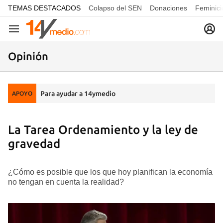
common.go-to-content
TEMAS DESTACADOS
Colapso del SEN
Donaciones
Feminici
Navegación
Opinión
Para ayudar a 14ymedio
APOYO
La Tarea Ordenamiento y la ley de
gravedad
¿Cómo es posible que los que hoy planifican la economía
no tengan en cuenta la realidad?