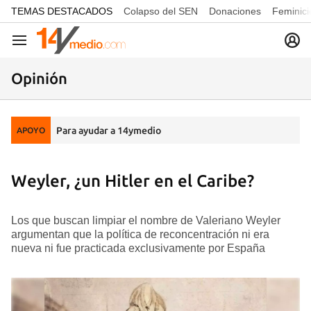
common.go-to-content
TEMAS DESTACADOS
Colapso del SEN
Donaciones
Feminici
Navegación
Opinión
Para ayudar a 14ymedio
APOYO
Weyler, ¿un Hitler en el Caribe?
Los que buscan limpiar el nombre de Valeriano Weyler
argumentan que la política de reconcentración ni era
nueva ni fue practicada exclusivamente por España