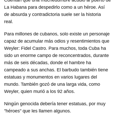
Cuentan que una muchedumbre acudió al puerto de
La Habana para despedirlo como a un héroe. Así
de absurda y contradictoria suele ser la historia
real.
Para millones de cubanos, solo existe un personaje
capaz de acumular más odios y resentimientos que
Weyler: Fidel Castro. Para muchos, toda Cuba ha
Guardar como favorito
sido un enorme campo de reconcentrados, durante
Para poder guardar como favorito, primero has de
más de seis décadas, donde el hambre ha
iniciar sesión con tu cuenta de 14ymedio.
campeado a sus anchas. El barbudo también tiene
INICIAR SESIÓN
CANCELAR
estatuas y monumentos en varios lugares del
mundo. También gozó de una larga vida, como
Weyler, quien murió a los 92 años.
Ningún genocida debería tener estatuas, por muy
"héroes" que les llamen algunos.