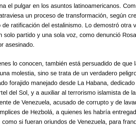
a el pulgar en los asuntos latinoamericanos. Como 
atraviesa un proceso de transformación, según c
de ratificación del estalinismo. Lo demostró otra v
un solo partido y una sola voz, como denunció Ros
tor asesinado.
nes lo conocen, también está persuadido de que 
na molestia, sino se trata de un verdadero peligro
ado forajido manejado desde La Habana, dedicado a
rtel del Sol, y a auxiliar al terrorismo islamista de
dente de Venezuela, acusado de corrupto y de lava
ómplices de Hezbolá, a quienes les habría entrega
 como si fueran oriundos de Venezuela, para franq