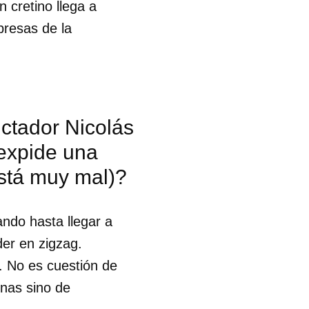
 cretino llega a
presas de la
ictador Nicolás
 expide una
está muy mal)?
ando hasta llegar a
der en zigzag.
. No es cuestión de
onas sino de
 tu