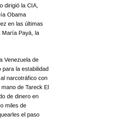
dirigió la CIA,
reía Obama
ez en las últimas
a María Payá, la
la Venezuela de
 para la estabilidad
l narcotráfico con
 la mano de Tareck El
do de dinero en
do miles de
uearles el paso