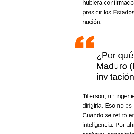
hubiera confirmado
presidir los Estad
nación.
¿Por qué 
Maduro (l
invitació
Tillerson, un ingen
dirigirla. Eso no e
Guar
Cuando se retiró e
inteligencia. Por a
Para
cuen