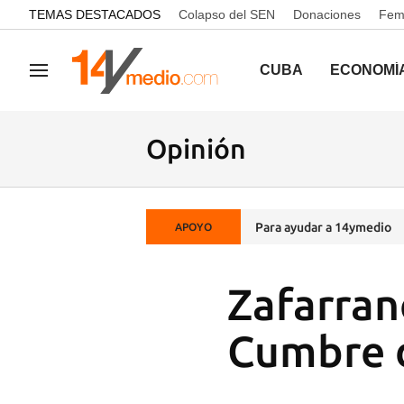
common.go-to-content
TEMAS DESTACADOS
Colapso del SEN
Donaciones
Femi
CUBA
ECONOMÍ
Navegación
Opinión
Para ayudar a 14ymedio
APOYO
Zafarran
Cumbre 