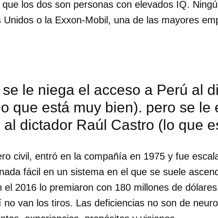
 que los dos son personas con elevados IQ. Ningún
os Unidos o la Exxon-Mobil, una de las mayores em
se le niega el acceso a Perú al d
o que está muy bien). pero se le
n al dictador Raúl Castro (lo que 
iero civil, entró en la compañía en 1975 y fue escal
s nada fácil en un sistema en el que se suele ascen
dar como favorito
n el 2016 lo premiaron con 180 millones de dólares
hí no van los tiros. Las deficiencias no son de neur
 poder guardar como favorito, primero has de iniciar sesión con
ta de 14ymedio.