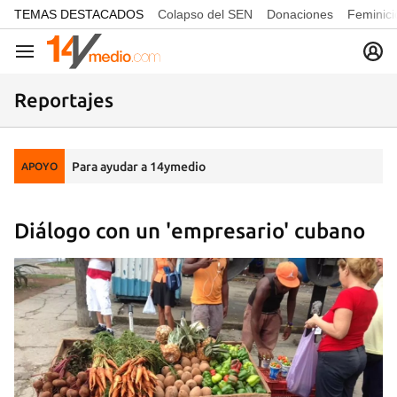
common.go-to-content
TEMAS DESTACADOS
Colapso del SEN
Donaciones
Feminici
Navegación
Reportajes
Para ayudar a 14ymedio
APOYO
Diálogo con un 'empresario' cubano