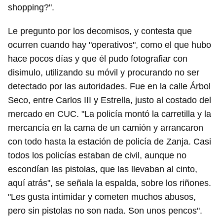
shopping?".
Guardar como favorito
Le pregunto por los decomisos, y contesta que
Para poder guardar como favorito, primero has de
ocurren cuando hay "operativos", como el que hubo
iniciar sesión con tu cuenta de 14ymedio.
hace pocos días y que él pudo fotografiar con
disimulo, utilizando su móvil y procurando no ser
INICIAR SESIÓN
CANCELAR
detectado por las autoridades. Fue en la calle Árbol
Seco, entre Carlos III y Estrella, justo al costado del
mercado en CUC. "La policía montó la carretilla y la
mercancía en la cama de un camión y arrancaron
con todo hasta la estación de policía de Zanja. Casi
todos los policías estaban de civil, aunque no
escondían las pistolas, que las llevaban al cinto,
aquí atrás", se señala la espalda, sobre los riñones.
"Les gusta intimidar y cometen muchos abusos,
pero sin pistolas no son nada. Son unos pencos".