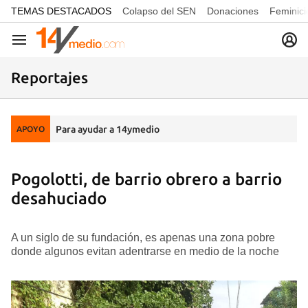
common.go-to-content
TEMAS DESTACADOS
Colapso del SEN
Donaciones
Feminici
Navegación
Reportajes
Para ayudar a 14ymedio
APOYO
Pogolotti, de barrio obrero a barrio
desahuciado
A un siglo de su fundación, es apenas una zona pobre
donde algunos evitan adentrarse en medio de la noche