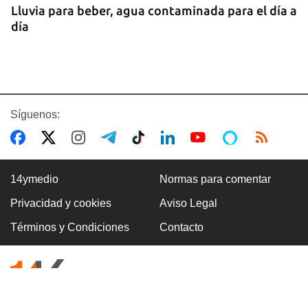
Lluvia para beber, agua contaminada para el día a
día
Síguenos:
14ymedio
Normas para comentar
Privacidad y cookies
Aviso Legal
COMERCIO
Términos y Condiciones
Contacto
La Cuevita, el verdadero mercado mayorista de
Cuba, abastece la economía nacional