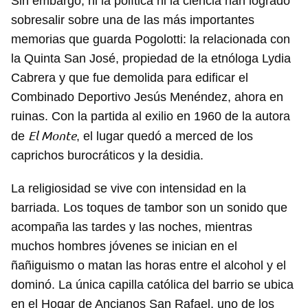
Sin embargo, ni la política ni la ciencia han logrado
sobresalir sobre una de las más importantes
memorias que guarda Pogolotti: la relacionada con
la Quinta San José, propiedad de la etnóloga Lydia
Cabrera y que fue demolida para edificar el
Combinado Deportivo Jesús Menéndez, ahora en
ruinas. Con la partida al exilio en 1960 de la autora
El Monte
de
, el lugar quedó a merced de los
caprichos burocráticos y la desidia.
La religiosidad se vive con intensidad en la
barriada. Los toques de tambor son un sonido que
acompaña las tardes y las noches, mientras
Guardar como favorito
muchos hombres jóvenes se inician en el
ñañiguismo o matan las horas entre el alcohol y el
Para poder guardar como favorito, primero has de
iniciar sesión con tu cuenta de 14ymedio.
dominó. La única capilla católica del barrio se ubica
en el Hogar de Ancianos San Rafael, uno de los