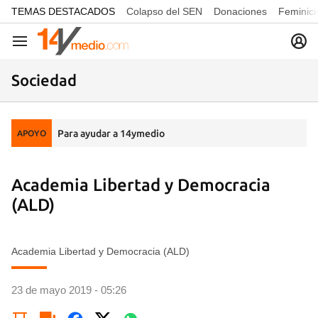
common.go-to-content
TEMAS DESTACADOS
Colapso del SEN
Donaciones
Feminici
Navegación
Sociedad
Para ayudar a 14ymedio
APOYO
Academia Libertad y Democracia
(ALD)
Academia Libertad y Democracia (ALD)
23 de mayo 2019 - 05:26