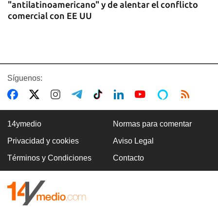
"antilatinoamericano" y de alentar el conflicto
comercial con EE UU
Síguenos:
14ymedio
Normas para comentar
Privacidad y cookies
Aviso Legal
GASOLINA
Términos y Condiciones
Contacto
En la Vía Blanca surgen puestos de venta de
gasolina en botellas de un litro