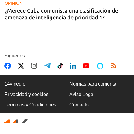
OPINIÓN
¿Merece Cuba comunista una clasificación de
amenaza de inteligencia de prioridad 1?
Síguenos:
14ymedio
Normas para comentar
Privacidad y cookies
Aviso Legal
ASALTOS
Términos y Condiciones
Contacto
"Cuba entera es una boca de lobo"