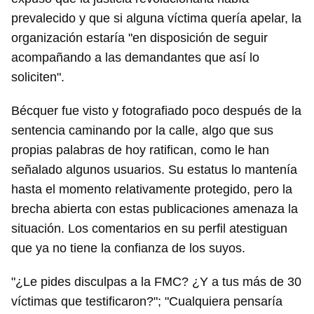
prevalecido y que si alguna víctima quería apelar, la
organización estaría "en disposición de seguir
acompañando a las demandantes que así lo
soliciten".
Guardar como favorito
Bécquer fue visto y fotografiado poco después de la
Para poder guardar como favorito, primero has de
sentencia caminando por la calle, algo que sus
iniciar sesión con tu cuenta de 14ymedio.
propias palabras de hoy ratifican, como le han
señalado algunos usuarios. Su estatus lo mantenía
INICIAR SESIÓN
CANCELAR
hasta el momento relativamente protegido, pero la
brecha abierta con estas publicaciones amenaza la
situación. Los comentarios en su perfil atestiguan
que ya no tiene la confianza de los suyos.
"¿Le pides disculpas a la FMC? ¿Y a tus más de 30
víctimas que testificaron?"; "Cualquiera pensaría