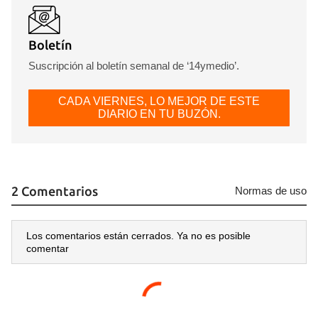
Boletín
Suscripción al boletín semanal de ‘14ymedio’.
Guardar como favorito
Para poder guardar como favorito, primero has de
CADA VIERNES, LO MEJOR DE ESTE
iniciar sesión con tu cuenta de 14ymedio.
DIARIO EN TU BUZÓN.
INICIAR SESIÓN
CANCELAR
2 Comentarios
Normas de uso
Los comentarios están cerrados. Ya no es posible
comentar