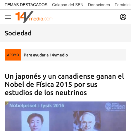
common.go-to-content
TEMAS DESTACADOS
Colapso del SEN
Donaciones
Feminici
Navegación
Sociedad
Para ayudar a 14ymedio
APOYO
Un japonés y un canadiense ganan el
Nobel de Física 2015 por sus
estudios de los neutrinos