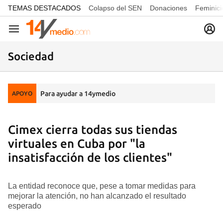
common.go-to-content
TEMAS DESTACADOS
Colapso del SEN
Donaciones
Feminici
Navegación
Sociedad
Para ayudar a 14ymedio
APOYO
Cimex cierra todas sus tiendas
virtuales en Cuba por "la
insatisfacción de los clientes"
La entidad reconoce que, pese a tomar medidas para
mejorar la atención, no han alcanzado el resultado
esperado