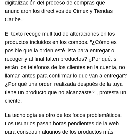
digitalización del proceso de compras que
anunciaron los directivos de Cimex y Tiendas
Guardar como favorito
Caribe.
Para poder guardar como favorito, primero has de
iniciar sesión con tu cuenta de 14ymedio.
El texto recoge multitud de alteraciones en los
productos incluidos en los combos. "¿Cómo es
INICIAR SESIÓN
CANCELAR
posible que la orden esté lista para entregar o
recoger y al final falten productos? ¿Por qué, si
están los teléfonos de los clientes en la cuenta, no
llaman antes para confirmar lo que van a entregar?
¿Por qué una orden realizada después de la tuya
tiene un producto que no alcanzaste?", protesta un
cliente.
La tecnología es otro de los focos problemáticos.
Los usuarios pasan horas pendientes de la web
para conseguir algunos de los productos más