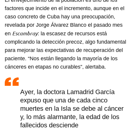
El envejecimiento de la población es uno de los
factores que incide en el incremento, aunque en el
caso concreto de Cuba hay una preocupación,
revelada por Jorge Álvarez Blanco el pasado mes
Escambray
en
: la escasez de recursos está
complicando la detección precoz, algo fundamental
para mejorar las expectativas de recuperación del
paciente. “Nos están llegando la mayoría de los
cánceres en etapas no curables”, alertaba.
Ayer, la doctora Lamadrid García
expuso que una de cada cinco
muertes en la Isla se debe al cáncer
y, lo más alarmante, la edad de los
Guardar como favorito
fallecidos desciende
Para poder guardar como favorito, primero has de
iniciar sesión con tu cuenta de 14ymedio.