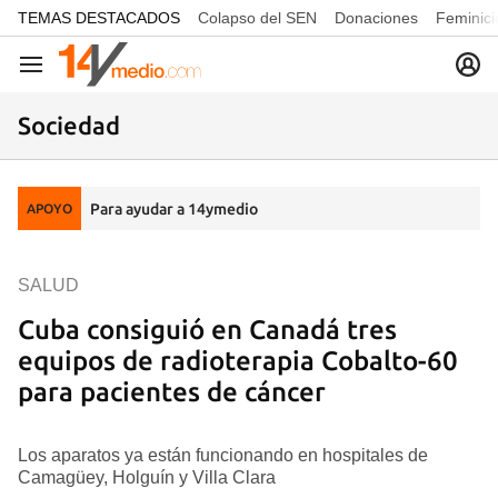
common.go-to-content
TEMAS DESTACADOS
Colapso del SEN
Donaciones
Feminici
Navegación
Sociedad
Para ayudar a 14ymedio
APOYO
SALUD
Cuba consiguió en Canadá tres
equipos de radioterapia Cobalto-60
para pacientes de cáncer
Los aparatos ya están funcionando en hospitales de
Camagüey, Holguín y Villa Clara