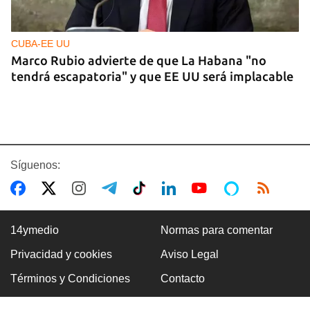
CUBA-EE UU
Marco Rubio advierte de que La Habana "no
tendrá escapatoria" y que EE UU será implacable
Síguenos:
14ymedio
Normas para comentar
Privacidad y cookies
Aviso Legal
OPINIÓN
Términos y Condiciones
Contacto
Petro regresa de Cuba con un discurso
abiertamente golpista