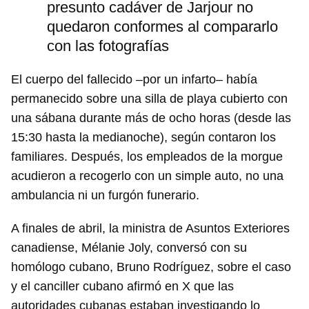
presunto cadáver de Jarjour no
quedaron conformes al compararlo
con las fotografías
El cuerpo del fallecido –por un infarto– había
permanecido sobre una silla de playa cubierto con
una sábana durante más de ocho horas (desde las
15:30 hasta la medianoche), según contaron los
familiares. Después, los empleados de la morgue
acudieron a recogerlo con un simple auto, no una
ambulancia ni un furgón funerario.
Guardar como favorito
A finales de abril, la ministra de Asuntos Exteriores
Para poder guardar como favorito, primero has de
canadiense, Mélanie Joly, conversó con su
iniciar sesión con tu cuenta de 14ymedio.
homólogo cubano, Bruno Rodríguez, sobre el caso
y el canciller cubano afirmó en X que las
INICIAR SESIÓN
CANCELAR
autoridades cubanas estaban investigando lo