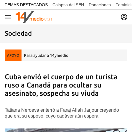
common.go-to-content
TEMAS DESTACADOS
Colapso del SEN
Donaciones
Feminici
Navegación
Sociedad
Para ayudar a 14ymedio
APOYO
Cuba envió el cuerpo de un turista
ruso a Canadá para ocultar su
asesinato, sospecha su viuda
Tatiana Neroeva enterró a Faraj Allah Jarjour creyendo
que era su esposo, cuyo cadáver aún espera