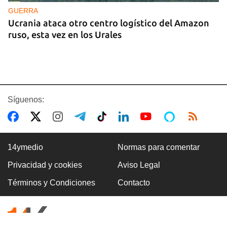
GUERRA
Ucrania ataca otro centro logístico del Amazon
ruso, esta vez en los Urales
Síguenos:
14ymedio
Normas para comentar
Privacidad y cookies
Aviso Legal
VENEZUELA
Términos y Condiciones
Contacto
El chavismo y la oposición dan los primeros pasos
en el diálogo con la transición en la agenda