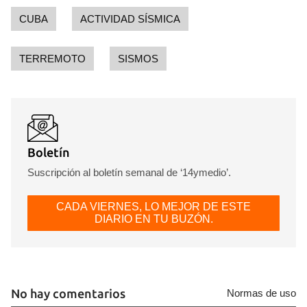
CUBA
ACTIVIDAD SÍSMICA
TERREMOTO
SISMOS
Guardar como favorito
Para poder guardar como favorito, primero has de
iniciar sesión con tu cuenta de 14ymedio.
Boletín
Suscripción al boletín semanal de ‘14ymedio’.
INICIAR SESIÓN
CANCELAR
CADA VIERNES, LO MEJOR DE ESTE
DIARIO EN TU BUZÓN.
No hay comentarios
Normas de uso