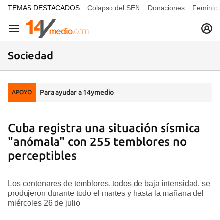
common.go-to-content
TEMAS DESTACADOS
Colapso del SEN
Donaciones
Feminici
Navegación
Sociedad
Para ayudar a 14ymedio
APOYO
Cuba registra una situación sísmica
"anómala" con 255 temblores no
perceptibles
Los centenares de temblores, todos de baja intensidad, se
produjeron durante todo el martes y hasta la mañana del
miércoles 26 de julio