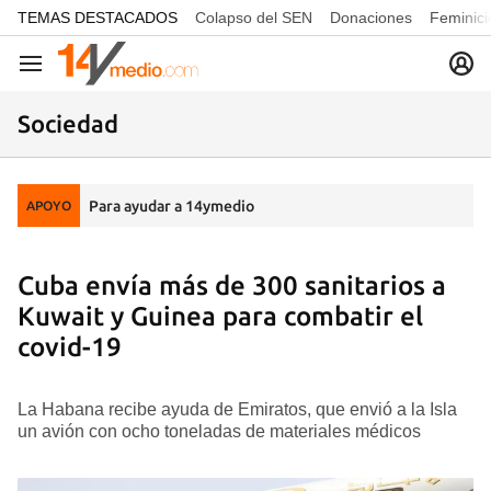
common.go-to-content
TEMAS DESTACADOS
Colapso del SEN
Donaciones
Feminici
Navegación
Sociedad
Para ayudar a 14ymedio
APOYO
Cuba envía más de 300 sanitarios a
Kuwait y Guinea para combatir el
covid-19
La Habana recibe ayuda de Emiratos, que envió a la Isla
un avión con ocho toneladas de materiales médicos