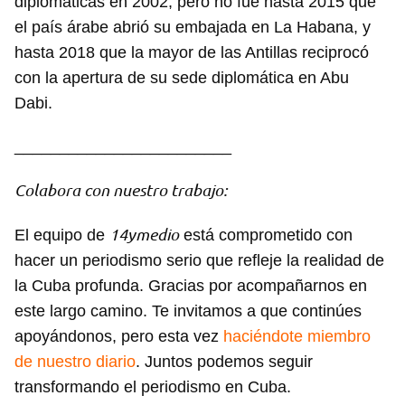
diplomáticas en 2002, pero no fue hasta 2015 que
el país árabe abrió su embajada en La Habana, y
hasta 2018 que la mayor de las Antillas reciprocó
con la apertura de su sede diplomática en Abu
Dabi.
________________________
Guardar como favorito
Colabora con nuestro trabajo:
Para poder guardar como favorito, primero has de
14ymedio
El equipo de
está comprometido con
iniciar sesión con tu cuenta de 14ymedio.
hacer un periodismo serio que refleje la realidad de
INICIAR SESIÓN
CANCELAR
la Cuba profunda. Gracias por acompañarnos en
este largo camino. Te invitamos a que continúes
apoyándonos, pero esta vez
haciéndote miembro
de nuestro diario
. Juntos podemos seguir
transformando el periodismo en Cuba.