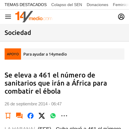
common.go-to-content
TEMAS DESTACADOS
Colapso del SEN
Donaciones
Feminici
Navegación
Sociedad
Para ayudar a 14ymedio
APOYO
Se eleva a 461 el número de
sanitarios que irán a África para
combatir el ébola
26 de septiembre 2014 - 06:47