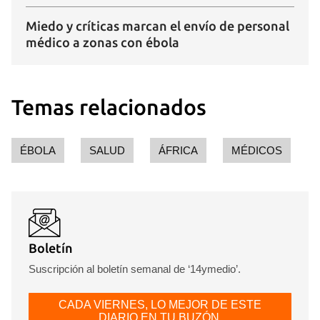
Miedo y críticas marcan el envío de personal
médico a zonas con ébola
Temas relacionados
ÉBOLA
SALUD
ÁFRICA
MÉDICOS
Guardar como favorito
Para poder guardar como favorito, primero has de
iniciar sesión con tu cuenta de 14ymedio.
Boletín
INICIAR SESIÓN
CANCELAR
Suscripción al boletín semanal de ‘14ymedio’.
CADA VIERNES, LO MEJOR DE ESTE
DIARIO EN TU BUZÓN.