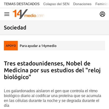
common.go-to-content
TEMAS DESTACADOS
Colapso del SEN
Donaciones
Feminici
Navegación
Sociedad
Para ayudar a 14ymedio
APOYO
Tres estadounidenses, Nobel de
Medicina por sus estudios del "reloj
biológico"
Los galardonados aislaron el gen que controla el ritmo
biológico diario al codificar una proteína que se acumula
en las células durante la noche y se degrada durante el
día