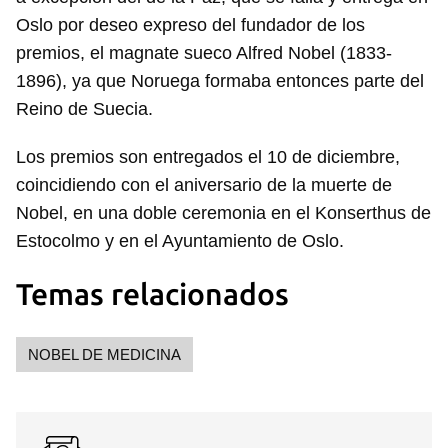
Oslo por deseo expreso del fundador de los
premios, el magnate sueco Alfred Nobel (1833-
1896), ya que Noruega formaba entonces parte del
Reino de Suecia.
Los premios son entregados el 10 de diciembre,
coincidiendo con el aniversario de la muerte de
Nobel, en una doble ceremonia en el Konserthus de
Estocolmo y en el Ayuntamiento de Oslo.
Temas relacionados
Guardar como favorito
NOBEL DE MEDICINA
Para poder guardar como favorito, primero has de
iniciar sesión con tu cuenta de 14ymedio.