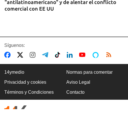
"antilatinoamericano" y de alentar el conflicto
comercial con EE UU
Síguenos:
14ymedio
Normas para comentar
Privacidad y cookies
Aviso Legal
GASOLINA
Términos y Condiciones
Contacto
En la Vía Blanca surgen puestos de venta de
gasolina en botellas de un litro