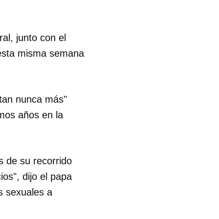
al, junto con el
" esta misma semana
pitan nunca más"
mos años en la
 de su recorrido
ios", dijo el papa
s sexuales a