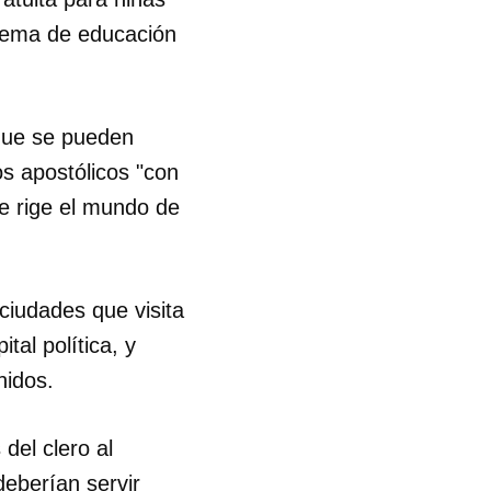
tema de educación
R
 que se pueden
os apostólicos "con
que rige el mundo de
 ciudades que visita
tal política, y
nidos.
del clero al
deberían servir