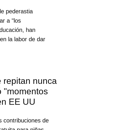
de pederastia
r a "los
educación, han
en la labor de dar
se repitan nunca
nó "momentos
 en EE UU
s contribuciones de
 tu
atuita para niñas