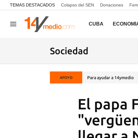
common.go-to-content
TEMAS DESTACADOS
Colapso del SEN
Donaciones
Femi
CUBA
ECONOMÍ
Navegación
Sociedad
Para ayudar a 14ymedio
APOYO
El papa 
"vergüen
llegar a