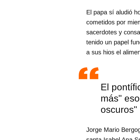
El papa sí aludió 
cometidos por miem
sacerdotes y consa
tenido un papel fun
a sus hios el alimen
El pontíf
más" eso
oscuros" 
Guar
Jorge Mario Bergogl
Para
cuen
santa Isabel Ana Se