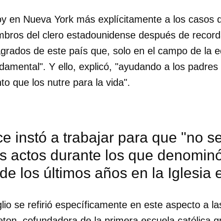
hoy en Nueva York más explícitamente a los casos 
bros del clero estadounidense después de recorda
grados de este país que, solo en el campo de la 
damental". Y ello, explicó, "ayudando a los padres 
to que los nutre para la vida".
ice instó a trabajar para que "no 
s actos durante los que denomi
de los últimos años en la Iglesia
dar como favorito
io se refirió específicamente en este aspecto a la
 poder guardar como favorito, primero has de iniciar sesión con
ta de 14ymedio.
ton, cofundadora de la primera escuela católica gr