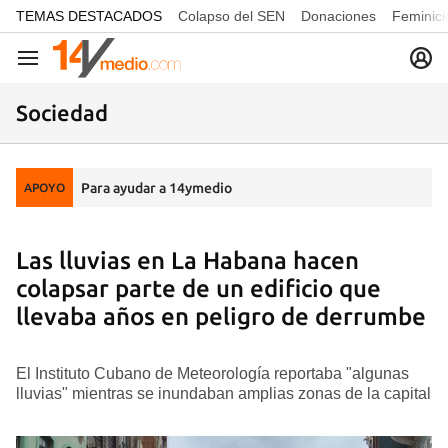
common.go-to-content
TEMAS DESTACADOS
Colapso del SEN
Donaciones
Feminici
Navegación
Sociedad
Para ayudar a 14ymedio
APOYO
Las lluvias en La Habana hacen
colapsar parte de un edificio que
llevaba años en peligro de derrumbe
El Instituto Cubano de Meteorología reportaba "algunas
lluvias" mientras se inundaban amplias zonas de la capital