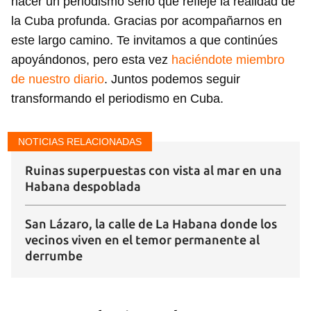
hacer un periodismo serio que refleje la realidad de
Para poder guardar como favorito, primero has de
la Cuba profunda. Gracias por acompañarnos en
iniciar sesión con tu cuenta de 14ymedio.
este largo camino. Te invitamos a que continúes
apoyándonos, pero esta vez
haciéndote miembro
INICIAR SESIÓN
CANCELAR
de nuestro diario
. Juntos podemos seguir
transformando el periodismo en Cuba.
NOTICIAS RELACIONADAS
Ruinas superpuestas con vista al mar en una
Habana despoblada
San Lázaro, la calle de La Habana donde los
vecinos viven en el temor permanente al
derrumbe