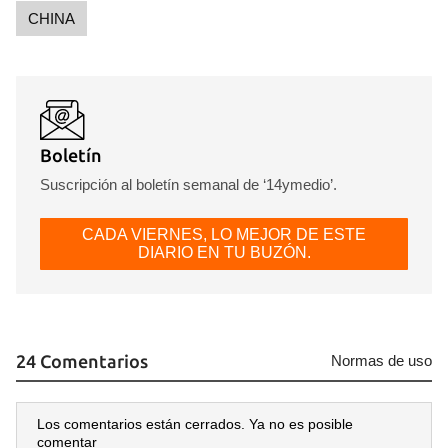
CHINA
Boletín
Guardar como favorito
Suscripción al boletín semanal de ‘14ymedio’.
Para poder guardar como favorito, primero has de
iniciar sesión con tu cuenta de 14ymedio.
CADA VIERNES, LO MEJOR DE ESTE
DIARIO EN TU BUZÓN.
INICIAR SESIÓN
CANCELAR
24 Comentarios
Normas de uso
Los comentarios están cerrados. Ya no es posible
comentar