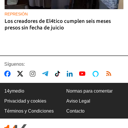
REPRESIÓN
Los creadores de El4tico cumplen seis meses
presos sin fecha de juicio
Síguenos:
14ymedio
Normas para comentar
Privacidad y cookies
Aviso Legal
BANCARIZACIÓN
Términos y Condiciones
Contacto
La ausencia de un mercado de divisas operativo
explica la escasez de efectivo en moneda