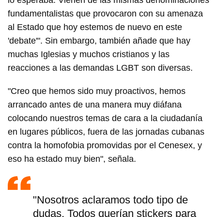
lo esperaba. Vienen de las mismas denominaciones
fundamentalistas que provocaron con su amenaza
al Estado que hoy estemos de nuevo en este
'debate'". Sin embargo, también añade que hay
muchas Iglesias y muchos cristianos y las
Guardar como favorito
reacciones a las demandas LGBT son diversas.
Para poder guardar como favorito, primero has de
iniciar sesión con tu cuenta de 14ymedio.
"Creo que hemos sido muy proactivos, hemos
arrancado antes de una manera muy diáfana
INICIAR SESIÓN
CANCELAR
colocando nuestros temas de cara a la ciudadanía
en lugares públicos, fuera de las jornadas cubanas
contra la homofobia promovidas por el Cenesex, y
eso ha estado muy bien", señala.
"Nosotros aclaramos todo tipo de
dudas. Todos querían stickers para