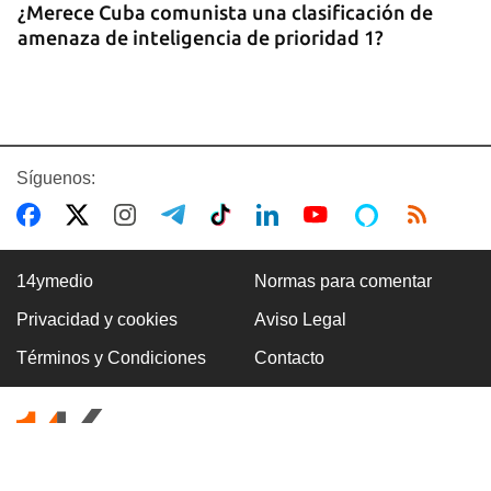
¿Merece Cuba comunista una clasificación de
amenaza de inteligencia de prioridad 1?
Síguenos:
14ymedio
Normas para comentar
Privacidad y cookies
Aviso Legal
ASALTOS
Términos y Condiciones
Contacto
"Cuba entera es una boca de lobo"