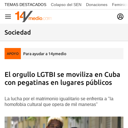
common.go-to-content
TEMAS DESTACADOS
Colapso del SEN
Donaciones
Feminici
Navegación
Sociedad
Para ayudar a 14ymedio
APOYO
El orgullo LGTBI se moviliza en Cuba
con pegatinas en lugares públicos
La lucha por el matrimonio igualitario se enfrenta a "la
homofobia cultural que opera de mil maneras"