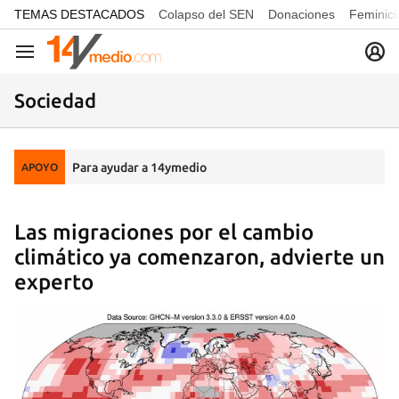
common.go-to-content
TEMAS DESTACADOS
Colapso del SEN
Donaciones
Feminici
Navegación
Sociedad
Para ayudar a 14ymedio
APOYO
Las migraciones por el cambio
climático ya comenzaron, advierte un
experto