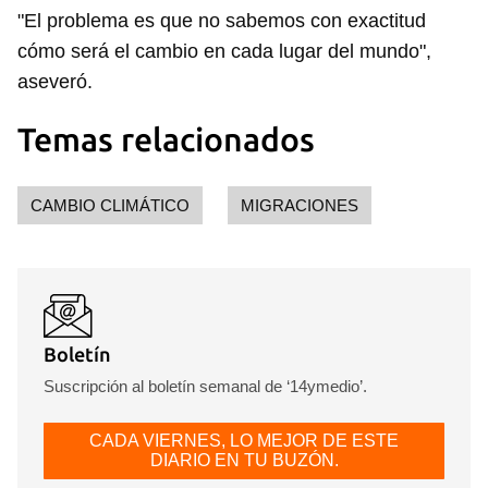
"El problema es que no sabemos con exactitud
cómo será el cambio en cada lugar del mundo",
aseveró.
Temas relacionados
CAMBIO CLIMÁTICO
MIGRACIONES
Guardar como favorito
Para poder guardar como favorito, primero has de
iniciar sesión con tu cuenta de 14ymedio.
Boletín
INICIAR SESIÓN
CANCELAR
Suscripción al boletín semanal de ‘14ymedio’.
CADA VIERNES, LO MEJOR DE ESTE
DIARIO EN TU BUZÓN.