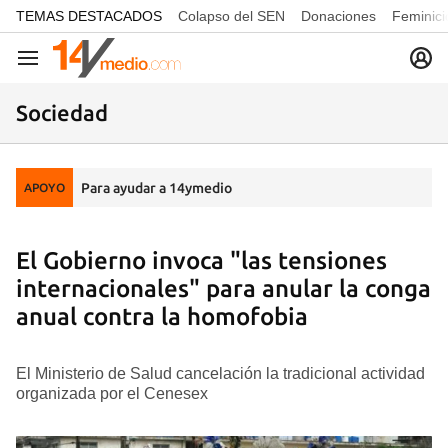
common.go-to-content
TEMAS DESTACADOS
Colapso del SEN
Donaciones
Feminici
Navegación
Sociedad
Para ayudar a 14ymedio
APOYO
El Gobierno invoca "las tensiones
internacionales" para anular la conga
anual contra la homofobia
El Ministerio de Salud cancelación la tradicional actividad
organizada por el Cenesex