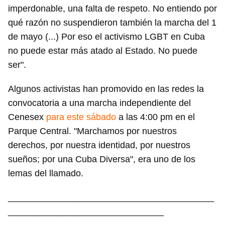
imperdonable, una falta de respeto. No entiendo por
qué razón no suspendieron también la marcha del 1
de mayo (...) Por eso el activismo LGBT en Cuba
no puede estar más atado al Estado. No puede
ser".
Algunos activistas han promovido en las redes la
convocatoria a una marcha independiente del
Cenesex
para este sábado
a las 4:00 pm en el
Parque Central. "Marchamos por nuestros
derechos, por nuestra identidad, por nuestros
sueños; por una Cuba Diversa", era uno de los
lemas del llamado.
Guardar como favorito
_________________________________________
Para poder guardar como favorito, primero has de
iniciar sesión con tu cuenta de 14ymedio.
_______________________________